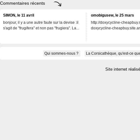
Commentaires récents
SIMON, le 11 avril
omobigusew, le 25 mars
bonjour, il y a une autre faute sur la devise :il
http://doxycycline-cheapbuy.si
s'agit de "frugifera" et non pas "frugiera". La...
doxycycline-cheapbuy.site.an
Qui sommes-nous ?
La Corsicathèque, qu'est-ce que
Site internet réalis