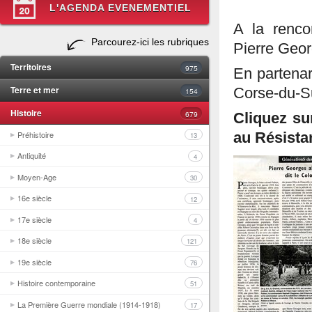
L'AGENDA EVENEMENTIEL
A la renco
Parcourez-ici les rubriques
Pierre Geor
Territoires
975
En partena
Terre et mer
Corse-du-Su
154
Histoire
679
Cliquez su
Préhistoire
au Résista
13
Antiquité
4
Moyen-Age
30
16e siècle
12
17e siècle
4
18e siècle
121
19e siècle
76
Histoire contemporaine
51
La Première Guerre mondiale (1914-1918)
17