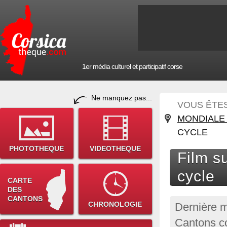
1er média culturel et participatif corse
Ne manquez pas...
VOUS ÊTES 
MONDIALE 
CYCLE
PHOTOTHEQUE
VIDEOTHEQUE
Film s
cycle
CARTE
DES
CANTONS
CHRONOLOGIE
Dernière m
Cantons co