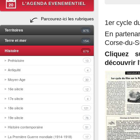
L'AGENDA EVENEMENTIEL
Parcourez-ici les rubriques
1er cycle du
Territoires
975
En partena
Terre et mer
154
Corse-du-Su
Histoire
679
Cliquez s
Préhistoire
13
découvrir l'
Antiquité
4
Moyen-Age
30
16e siècle
12
17e siècle
4
18e siècle
121
19e siècle
76
Histoire contemporaine
51
La Première Guerre mondiale (1914-1918)
17