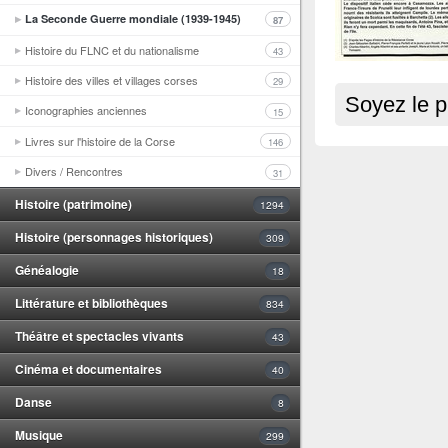
La Seconde Guerre mondiale (1939-1945)
87
Histoire du FLNC et du nationalisme
43
Histoire des villes et villages corses
29
Soyez le p
Iconographies anciennes
15
Livres sur l'histoire de la Corse
146
Divers / Rencontres
31
Histoire (patrimoine)
1294
Histoire (personnages historiques)
309
Généalogie
18
Littérature et bibliothèques
834
Théâtre et spectacles vivants
43
Cinéma et documentaires
40
Danse
8
Musique
299