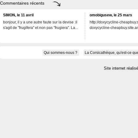
Commentaires récents
SIMON, le 11 avril
omobigusew, le 25 mars
bonjour, il y a une autre faute sur la devise :il
http://doxycycline-cheapbuy.si
s'agit de "frugifera" et non pas "frugiera". La...
doxycycline-cheapbuy.site.an
Qui sommes-nous ?
La Corsicathèque, qu'est-ce que
Site internet réalis