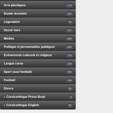
Arts plastiques
116
Bande dessinée
125
Légendaire
35
Savoir faire
131
Médias
268
Politique et personnalités publiques
320
Evénements culturels et religieux
176
Langue corse
126
Sport (sauf football)
155
Football
146
Divers
55
> Corsicathèque Press-Book
3
> Corsicathèque English
25