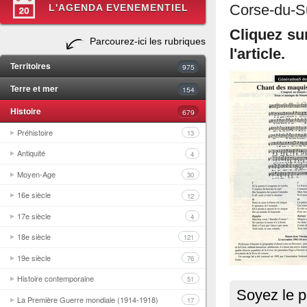
L'AGENDA EVENEMENTIEL
Corse-du-Su
Cliquez su
Parcourez-ici les rubriques
l'article.
Territoires
975
Terre et mer
154
Histoire
679
Préhistoire
13
Antiquité
4
Moyen-Age
30
16e siècle
12
17e siècle
4
18e siècle
121
19e siècle
76
Histoire contemporaine
51
Soyez le p
La Première Guerre mondiale (1914-1918)
17