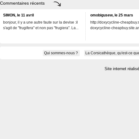
Commentaires récents
SIMON, le 11 avril
omobigusew, le 25 mars
bonjour, il y a une autre faute sur la devise :il
http://doxycycline-cheapbuy.si
s'agit de "frugifera" et non pas "frugiera". La...
doxycycline-cheapbuy.site.an
Qui sommes-nous ?
La Corsicathèque, qu'est-ce que
Site internet réalis