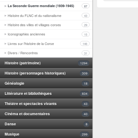
La Seconde Guerre mondiale (1939-1945)
87
Histoire du FLNC et du nationalisme
43
Histoire des villes et villages corses
29
Iconographies anciennes
15
Livres sur l'histoire de la Corse
146
Divers / Rencontres
31
Histoire (patrimoine)
1294
Histoire (personnages historiques)
309
Généalogie
18
Littérature et bibliothèques
834
Théâtre et spectacles vivants
43
Cinéma et documentaires
40
Danse
8
Musique
299