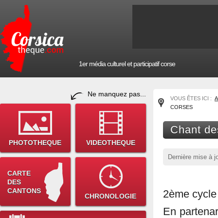
1er média culturel et participatif corse
Ne manquez pas...
VOUS ÊTES ICI :
A
CORSES
Chant de
PHOTOTHEQUE
VIDEOTHEQUE
Dernière mise à j
CARTE
DES
CANTONS
2ème cycle 
CHRONOLOGIE
En partena