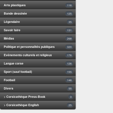
Arts plastiques
116
Bande dessinée
125
Légendaire
35
Savoir faire
131
Médias
268
Politique et personnalités publiques
320
Evénements culturels et religieux
176
Langue corse
126
Sport (sauf football)
155
Football
146
Divers
55
> Corsicathèque Press-Book
3
> Corsicathèque English
25