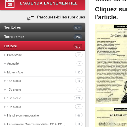
L'AGENDA EVENEMENTIEL
Cliquez su
l'article.
Parcourez-ici les rubriques
Territoires
975
Terre et mer
154
Histoire
679
Préhistoire
13
Antiquité
4
Moyen-Age
30
16e siècle
12
17e siècle
4
18e siècle
121
19e siècle
76
Histoire contemporaine
51
La Première Guerre mondiale (1914-1918)
17