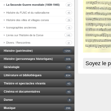
La Seconde Guerre mondiale (1939-1945)
87
Histoire du FLNC et du nationalisme
43
Histoire des villes et villages corses
29
Iconographies anciennes
15
Livres sur l'histoire de la Corse
146
Divers / Rencontres
31
Histoire (patrimoine)
1294
Histoire (personnages historiques)
309
Soyez le p
Généalogie
18
Littérature et bibliothèques
834
Théâtre et spectacles vivants
43
Cinéma et documentaires
40
Danse
8
Musique
299