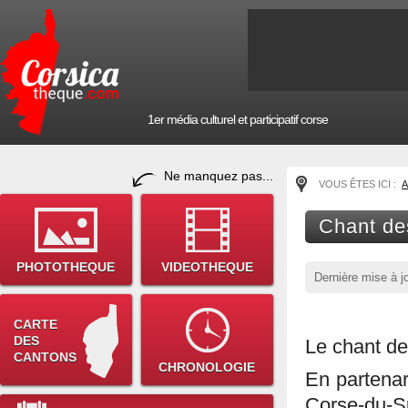
1er média culturel et participatif corse
Ne manquez pas...
VOUS ÊTES ICI :
A
Chant de
PHOTOTHEQUE
VIDEOTHEQUE
Dernière mise à j
CARTE
DES
Le chant de
CANTONS
CHRONOLOGIE
En partena
Corse-du-Su