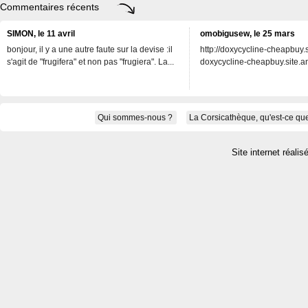
Commentaires récents
SIMON, le 11 avril
omobigusew, le 25 mars
bonjour, il y a une autre faute sur la devise :il
http://doxycycline-cheapbuy.si
s'agit de "frugifera" et non pas "frugiera". La...
doxycycline-cheapbuy.site.an
Qui sommes-nous ?
La Corsicathèque, qu'est-ce que
Site internet réalis