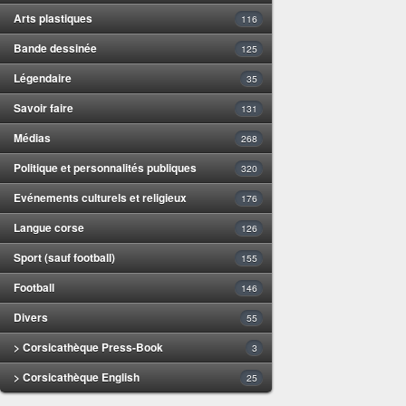
Arts plastiques
116
Bande dessinée
125
Légendaire
35
Savoir faire
131
Médias
268
Politique et personnalités publiques
320
Evénements culturels et religieux
176
Langue corse
126
Sport (sauf football)
155
Football
146
Divers
55
> Corsicathèque Press-Book
3
> Corsicathèque English
25