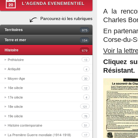
L'AGENDA EVENEMENTIEL
A la renco
Parcourez-ici les rubriques
Charles Bo
Territoires
En partena
975
Corse-du-Su
Terre et mer
154
Histoire
Voir la let
679
Préhistoire
13
Cliquez su
Antiquité
Résistant.
4
Moyen-Age
30
16e siècle
12
17e siècle
4
18e siècle
121
19e siècle
76
Histoire contemporaine
51
La Première Guerre mondiale (1914-1918)
17