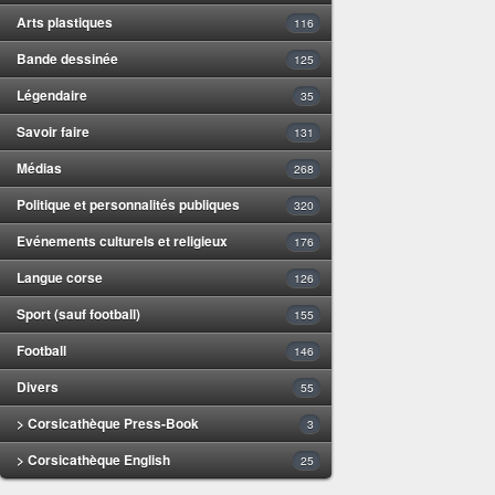
Arts plastiques
116
Bande dessinée
125
Légendaire
35
Savoir faire
131
Médias
268
Politique et personnalités publiques
320
Evénements culturels et religieux
176
Langue corse
126
Sport (sauf football)
155
Football
146
Divers
55
> Corsicathèque Press-Book
3
> Corsicathèque English
25