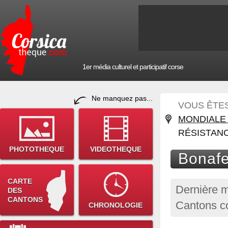
1er média culturel et participatif corse
Ne manquez pas...
VOUS ÊTES 
MONDIALE 
RÉSISTAN
PHOTOTHEQUE
VIDEOTHEQUE
Bonafe
CARTE
Dernière m
DES
CANTONS
Cantons co
CHRONOLOGIE