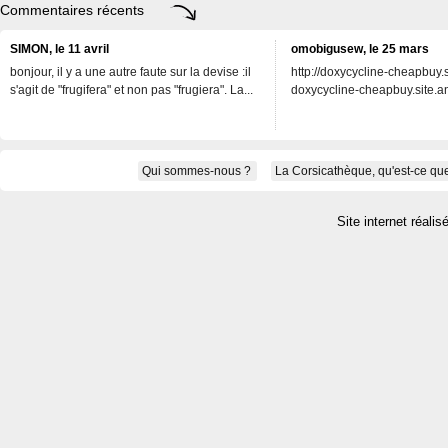
Commentaires récents
SIMON, le 11 avril
omobigusew, le 25 mars
bonjour, il y a une autre faute sur la devise :il
http://doxycycline-cheapbuy.si
s'agit de "frugifera" et non pas "frugiera". La...
doxycycline-cheapbuy.site.an
Qui sommes-nous ?
La Corsicathèque, qu'est-ce que
Site internet réalis