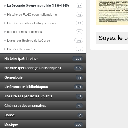
La Seconde Guerre mondiale (1939-1945)
87
Histoire du FLNC et du nationalisme
43
Histoire des villes et villages corses
29
Iconographies anciennes
15
Soyez le p
Livres sur l'histoire de la Corse
146
Divers / Rencontres
31
Histoire (patrimoine)
1294
Histoire (personnages historiques)
309
Généalogie
18
Littérature et bibliothèques
834
Théâtre et spectacles vivants
43
Cinéma et documentaires
40
Danse
8
Musique
299