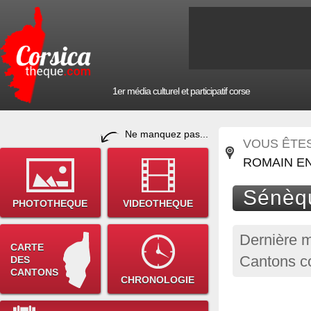
1er média culturel et participatif corse
Ne manquez pas...
VOUS ÊTES 
ROMAIN E
Sénèq
PHOTOTHEQUE
VIDEOTHEQUE
Dernière m
CARTE
Cantons c
DES
CANTONS
CHRONOLOGIE