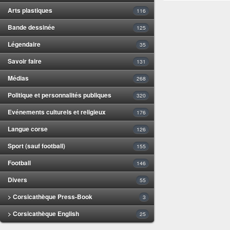
Arts plastiques
116
Bande dessinée
125
Légendaire
35
Savoir faire
131
Médias
268
Politique et personnalités publiques
320
Evénements culturels et religieux
176
Langue corse
126
Sport (sauf football)
155
Football
146
Divers
55
> Corsicathèque Press-Book
3
> Corsicathèque English
25