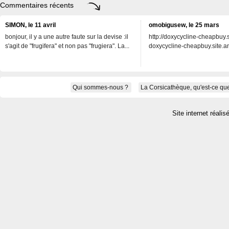
Commentaires récents
SIMON, le 11 avril
omobigusew, le 25 mars
bonjour, il y a une autre faute sur la devise :il
http://doxycycline-cheapbuy.si
s'agit de "frugifera" et non pas "frugiera". La...
doxycycline-cheapbuy.site.an
Qui sommes-nous ?
La Corsicathèque, qu'est-ce que
Site internet réalis