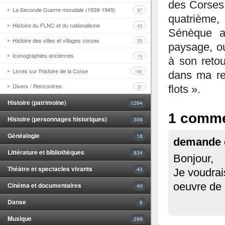
des Corses, 
La Seconde Guerre mondiale (1939-1945)
87
quatrième,
Histoire du FLNC et du nationalisme
43
Sénèque a
Histoire des villes et villages corses
29
paysage, ou
Iconographies anciennes
15
à son retou
Livres sur l'histoire de la Corse
146
dans ma ret
Divers / Rencontres
31
flots ».
Histoire (patrimoine)
1294
1 comme
Histoire (personnages historiques)
309
Généalogie
18
demande 
Littérature et bibliothèques
834
Bonjour,
Théâtre et spectacles vivants
43
Je voudrais
Cinéma et documentaires
oeuvre de 
40
Danse
8
Musique
299