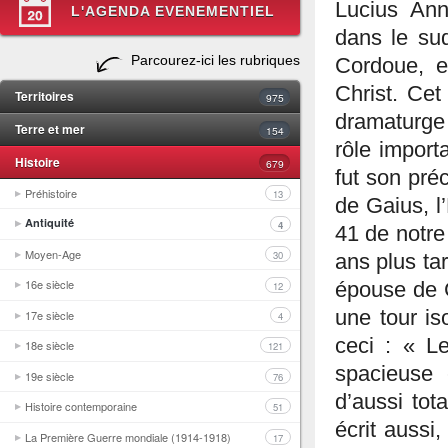
Lucius An
L'AGENDA EVENEMENTIEL
dans le sud
Parcourez-ici les rubriques
Cordoue, e
Christ. Ce
Territoires
975
dramaturge 
Terre et mer
154
rôle import
Histoire
679
fut son pré
Préhistoire
13
de Gaius, l
Antiquité
4
41 de notre
Moyen-Age
30
ans plus ta
16e siècle
épouse de 
12
une tour i
17e siècle
4
ceci : « L
18e siècle
121
spacieuse 
19e siècle
76
d’aussi tot
Histoire contemporaine
51
écrit aussi
La Première Guerre mondiale (1914-1918)
17