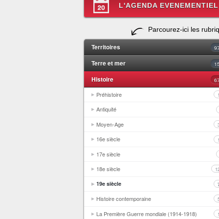
L'AGENDA EVENEMENTIEL
Parcourez-ici les rubri
Territoires
9
Terre et mer
1
Histoire
6
Préhistoire
Antiquité
Moyen-Age
16e siècle
17e siècle
18e siècle
1
19e siècle
Histoire contemporaine
La Première Guerre mondiale (1914-1918)