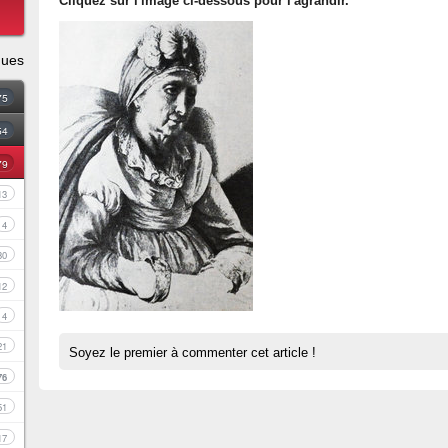
Cliquez sur l'image ci-dessous pour l'agrandir.
ques
75
54
79
13
4
30
12
4
21
Soyez le premier à commenter cet article !
76
51
17