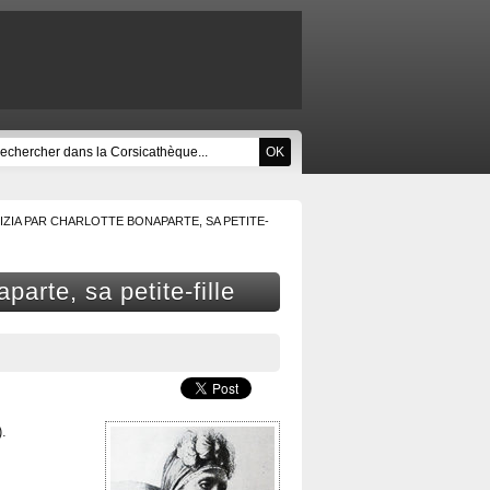
ZIA PAR CHARLOTTE BONAPARTE, SA PETITE-
arte, sa petite-fille
).