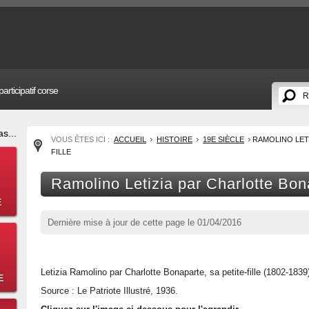
articipatif corse
s...
VOUS ÊTES ICI :
ACCUEIL
HISTOIRE
19E SIÈCLE
RAMOLINO LETI
FILLE
Ramolino Letizia par Charlotte Bonap
E
Dernière mise à jour de cette page le
01/04/2016
Letizia Ramolino par Charlotte Bonaparte, sa petite-fille (1802-1839
E
Source : Le Patriote Illustré, 1936.