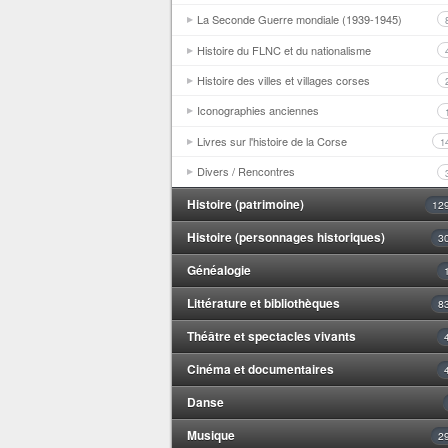
La Seconde Guerre mondiale (1939-1945)
Histoire du FLNC et du nationalisme
Histoire des villes et villages corses
Iconographies anciennes
Livres sur l'histoire de la Corse
1
Divers / Rencontres
Histoire (patrimoine)
12
Histoire (personnages historiques)
3
Généalogie
Littérature et bibliothèques
8
Théâtre et spectacles vivants
Cinéma et documentaires
Danse
Musique
2