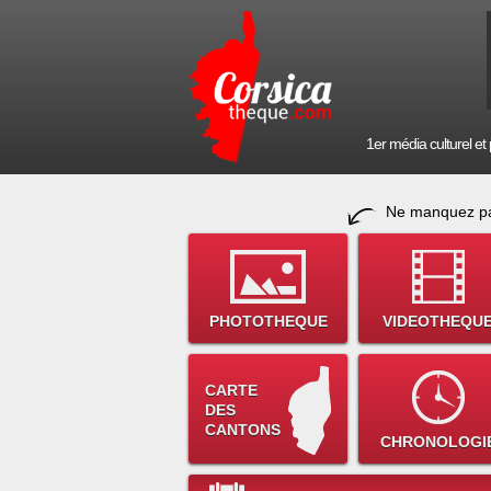
1er média culturel et p
Ne manquez pa
PHOTOTHEQUE
VIDEOTHEQU
CARTE
DES
CANTONS
CHRONOLOGI