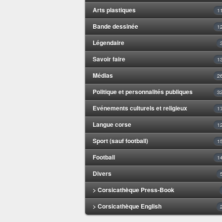
Arts plastiques
1
Bande dessinée
1
Légendaire
Savoir faire
1
Médias
2
Politique et personnalités publiques
3
Evénements culturels et religieux
1
Langue corse
1
Sport (sauf football)
1
Football
1
Divers
> Corsicathèque Press-Book
> Corsicathèque English