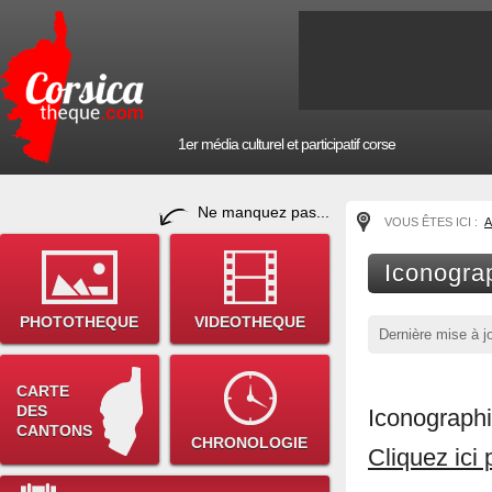
1er média culturel et participatif corse
Ne manquez pas...
VOUS ÊTES ICI :
A
Iconogra
PHOTOTHEQUE
VIDEOTHEQUE
Dernière mise à j
CARTE
DES
Iconographi
CANTONS
CHRONOLOGIE
Cliquez ici