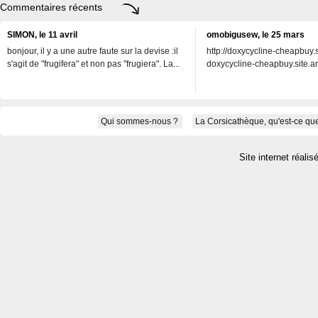
Commentaires récents
SIMON, le 11 avril
omobigusew, le 25 mars
bonjour, il y a une autre faute sur la devise :il
http://doxycycline-cheapbuy.si
s'agit de "frugifera" et non pas "frugiera". La...
doxycycline-cheapbuy.site.an
Qui sommes-nous ?
La Corsicathèque, qu'est-ce que
Site internet réalis