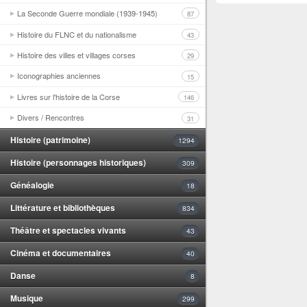
La Seconde Guerre mondiale (1939-1945)
87
Histoire du FLNC et du nationalisme
43
Histoire des villes et villages corses
29
Iconographies anciennes
15
Livres sur l'histoire de la Corse
146
Divers / Rencontres
31
Histoire (patrimoine)
1294
Histoire (personnages historiques)
309
Généalogie
18
Littérature et bibliothèques
834
Théâtre et spectacles vivants
43
Cinéma et documentaires
40
Danse
8
Musique
299