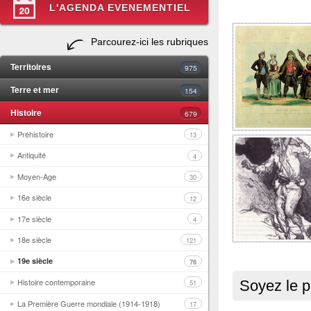
L'AGENDA EVENEMENTIEL
Parcourez-ici les rubriques
Territoires
975
Terre et mer
154
Histoire
679
Préhistoire
13
Antiquité
4
Moyen-Age
30
16e siècle
12
17e siècle
4
18e siècle
121
19e siècle
76
Histoire contemporaine
Soyez le p
51
La Première Guerre mondiale (1914-1918)
17