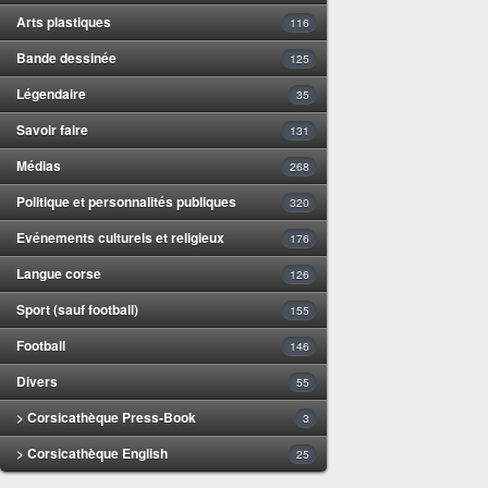
Arts plastiques
116
Bande dessinée
125
Légendaire
35
Savoir faire
131
Médias
268
Politique et personnalités publiques
320
Evénements culturels et religieux
176
Langue corse
126
Sport (sauf football)
155
Football
146
Divers
55
> Corsicathèque Press-Book
3
> Corsicathèque English
25