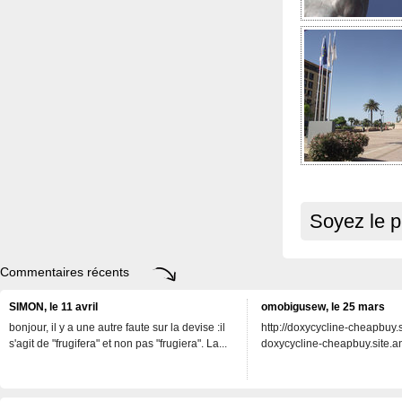
Soyez le p
Commentaires récents
SIMON, le 11 avril
omobigusew, le 25 mars
bonjour, il y a une autre faute sur la devise :il
http://doxycycline-cheapbuy.si
s'agit de "frugifera" et non pas "frugiera". La...
doxycycline-cheapbuy.site.an