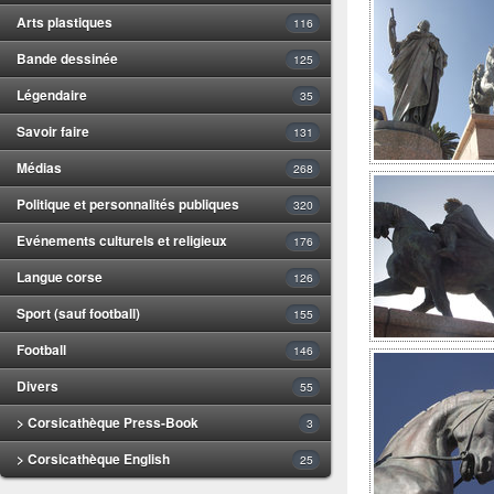
Arts plastiques
116
Bande dessinée
125
Légendaire
35
Savoir faire
131
Médias
268
Politique et personnalités publiques
320
Evénements culturels et religieux
176
Langue corse
126
Sport (sauf football)
155
Football
146
Divers
55
> Corsicathèque Press-Book
3
> Corsicathèque English
25