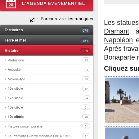
L'AGENDA EVENEMENTIEL
Parcourez-ici les rubriques
Les statues
Territoires
Diamant
, 
975
Napoléon
e
Terre et mer
154
Après travau
Histoire
679
Bonaparte r
Préhistoire
13
Cliquez su
Antiquité
4
Moyen-Age
30
16e siècle
12
17e siècle
4
18e siècle
121
19e siècle
76
Histoire contemporaine
51
La Première Guerre mondiale (1914-1918)
17