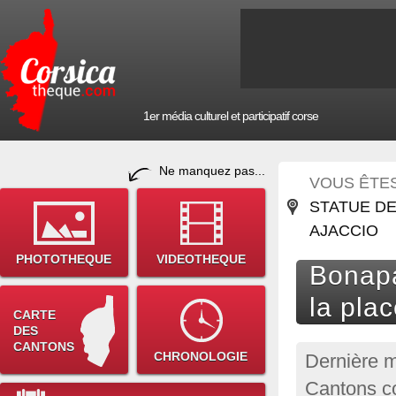
1er média culturel et participatif corse
Ne manquez pas...
VOUS ÊTES 
STATUE DE
AJACCIO
PHOTOTHEQUE
VIDEOTHEQUE
Bonapa
la pla
CARTE
DES
CANTONS
CHRONOLOGIE
Dernière m
Cantons co