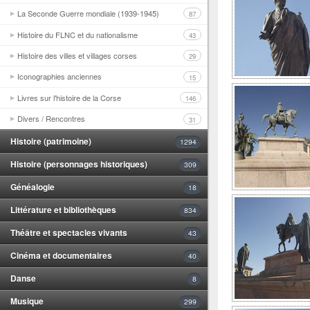
La Seconde Guerre mondiale (1939-1945)
87
Histoire du FLNC et du nationalisme
43
Histoire des villes et villages corses
29
Iconographies anciennes
15
Livres sur l'histoire de la Corse
146
Divers / Rencontres
31
Histoire (patrimoine)
1294
Histoire (personnages historiques)
309
Généalogie
18
Littérature et bibliothèques
834
Théâtre et spectacles vivants
43
Cinéma et documentaires
40
Danse
8
Musique
299