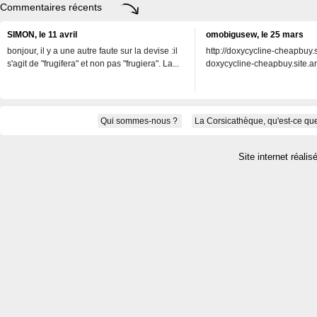
Commentaires récents
SIMON, le 11 avril
omobigusew, le 25 mars
bonjour, il y a une autre faute sur la devise :il
http://doxycycline-cheapbuy.si
s'agit de "frugifera" et non pas "frugiera". La...
doxycycline-cheapbuy.site.an
Qui sommes-nous ?
La Corsicathèque, qu'est-ce que
Site internet réalis