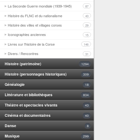
La Seconde Guerre mondiale (1939-1945)
87
Histoire du FLNC et du nationalisme
43
Histoire des villes et villages corses
29
Iconographies anciennes
15
Livres sur l'histoire de la Corse
146
Divers / Rencontres
31
Histoire (patrimoine)
1294
Histoire (personnages historiques)
309
Généalogie
18
Littérature et bibliothèques
834
Théâtre et spectacles vivants
43
Cinéma et documentaires
40
Danse
8
Musique
299