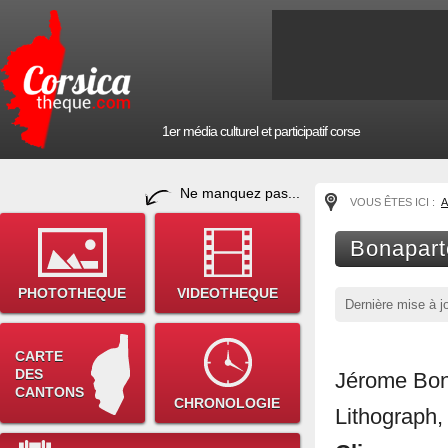
1er média culturel et participatif corse
Ne manquez pas...
VOUS ÊTES ICI :
A
Bonaparte
PHOTOTHEQUE
VIDEOTHEQUE
Dernière mise à j
CARTE
DES
Jérome Bona
CANTONS
CHRONOLOGIE
Lithograph,