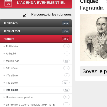
Cliquez 
L'AGENDA EVENEMENTIEL
l'agrandir.
Parcourez-ici les rubriques
Territoires
975
Terre et mer
154
Histoire
679
Préhistoire
13
Antiquité
4
Moyen-Age
30
16e siècle
12
Soyez le p
17e siècle
4
18e siècle
121
19e siècle
76
Histoire contemporaine
51
La Première Guerre mondiale (1914-1918)
17