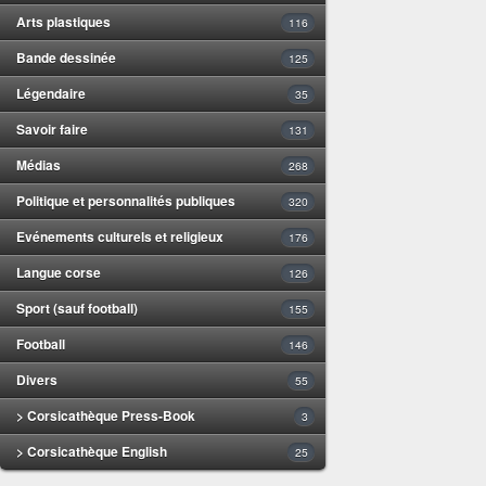
Arts plastiques
116
Bande dessinée
125
Légendaire
35
Savoir faire
131
Médias
268
Politique et personnalités publiques
320
Evénements culturels et religieux
176
Langue corse
126
Sport (sauf football)
155
Football
146
Divers
55
> Corsicathèque Press-Book
3
> Corsicathèque English
25