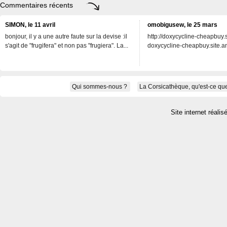
Commentaires récents
SIMON, le 11 avril
omobigusew, le 25 mars
bonjour, il y a une autre faute sur la devise :il
http://doxycycline-cheapbuy.si
s'agit de "frugifera" et non pas "frugiera". La...
doxycycline-cheapbuy.site.an
Qui sommes-nous ?
La Corsicathèque, qu'est-ce que
Site internet réalis