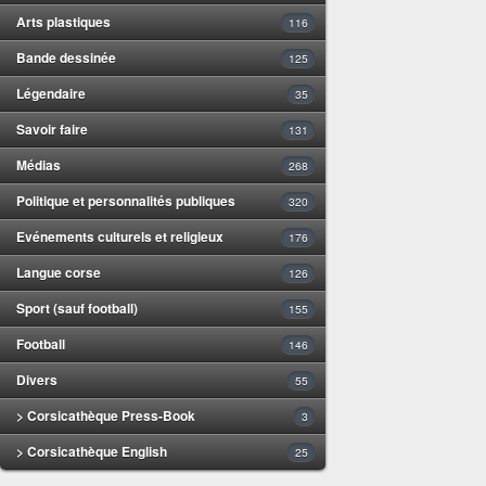
Arts plastiques
116
Bande dessinée
125
Légendaire
35
Savoir faire
131
Médias
268
Politique et personnalités publiques
320
Evénements culturels et religieux
176
Langue corse
126
Sport (sauf football)
155
Football
146
Divers
55
> Corsicathèque Press-Book
3
> Corsicathèque English
25