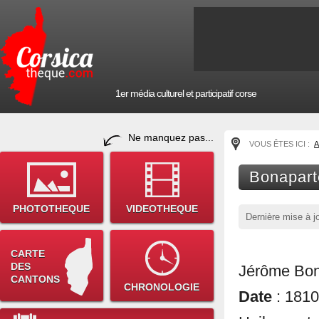
1er média culturel et participatif corse
Ne manquez pas...
VOUS ÊTES ICI :
A
Bonapart
PHOTOTHEQUE
VIDEOTHEQUE
Dernière mise à j
CARTE
DES
Jérôme Bon
CANTONS
CHRONOLOGIE
Date
: 1810