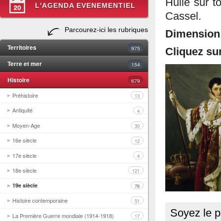
Huile sur 
L'AGENDA EVENEMENTIEL
Cassel.
Parcourez-ici les rubriques
Dimension
Territoires
975
Cliquez sur
Terre et mer
154
Histoire
679
Préhistoire
13
Antiquité
4
Moyen-Age
30
16e siècle
12
17e siècle
4
18e siècle
121
19e siècle
76
Histoire contemporaine
51
Soyez le p
La Première Guerre mondiale (1914-1918)
17