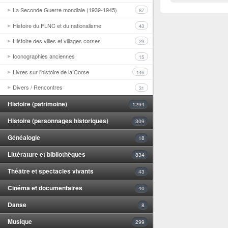
La Seconde Guerre mondiale (1939-1945)
87
Histoire du FLNC et du nationalisme
43
Histoire des villes et villages corses
29
Iconographies anciennes
15
Livres sur l'histoire de la Corse
146
Divers / Rencontres
31
Histoire (patrimoine)
1294
Histoire (personnages historiques)
309
Généalogie
18
Littérature et bibliothèques
834
Théâtre et spectacles vivants
43
Cinéma et documentaires
40
Danse
8
Musique
299