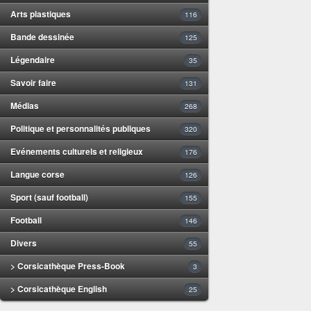
Arts plastiques
116
Bande dessinée
125
Légendaire
35
Savoir faire
131
Médias
268
Politique et personnalités publiques
320
Evénements culturels et religieux
176
Langue corse
126
Sport (sauf football)
155
Football
146
Divers
55
> Corsicathèque Press-Book
3
> Corsicathèque English
25