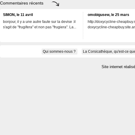
Commentaires récents
SIMON, le 11 avril
omobigusew, le 25 mars
bonjour, il y a une autre faute sur la devise :il
http://doxycycline-cheapbuy.si
s'agit de "frugifera" et non pas "frugiera". La...
doxycycline-cheapbuy.site.an
Qui sommes-nous ?
La Corsicathèque, qu'est-ce que
Site internet réalis