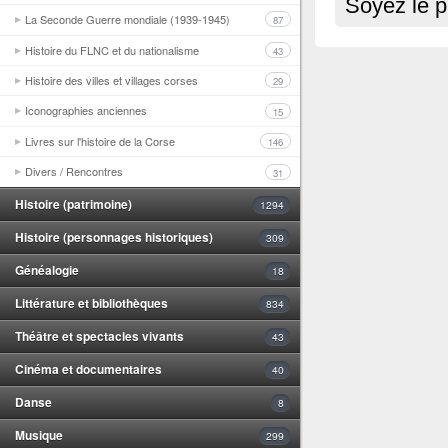
Soyez le p
La Seconde Guerre mondiale (1939-1945)
87
Histoire du FLNC et du nationalisme
43
Histoire des villes et villages corses
29
Iconographies anciennes
15
Livres sur l'histoire de la Corse
146
Divers / Rencontres
31
Histoire (patrimoine)
1294
Histoire (personnages historiques)
309
Généalogie
18
Littérature et bibliothèques
834
Théâtre et spectacles vivants
43
Cinéma et documentaires
40
Danse
8
Musique
299