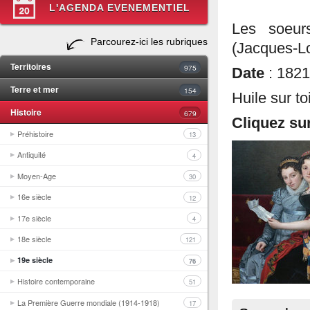
L'AGENDA EVENEMENTIEL
Les soeur
Parcourez-ici les rubriques
(Jacques-Lo
Territoires
975
Date
: 1821
Terre et mer
154
Huile sur to
Histoire
679
Cliquez sur
Préhistoire
13
Antiquité
4
Moyen-Age
30
16e siècle
12
17e siècle
4
18e siècle
121
19e siècle
76
Histoire contemporaine
51
La Première Guerre mondiale (1914-1918)
17