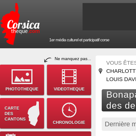
1er média culturel et participatif corse
Ne manquez pas...
VOUS ÊTES 
CHARLOTTE
LOUIS DAV
PHOTOTHEQUE
VIDEOTHEQUE
Bonapa
des de
CARTE
DES
CANTONS
CHRONOLOGIE
Dernière m