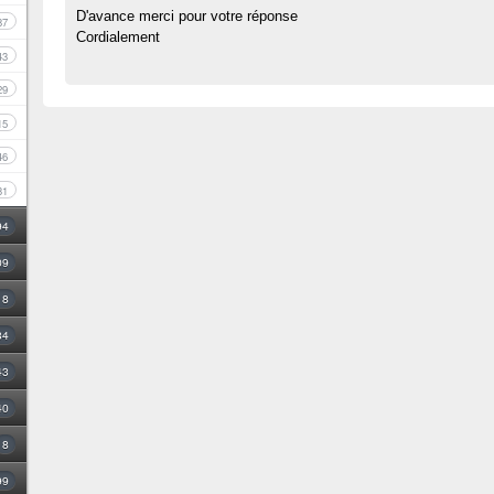
D'avance merci pour votre réponse
87
Cordialement
43
29
15
46
31
94
09
18
34
43
40
8
99