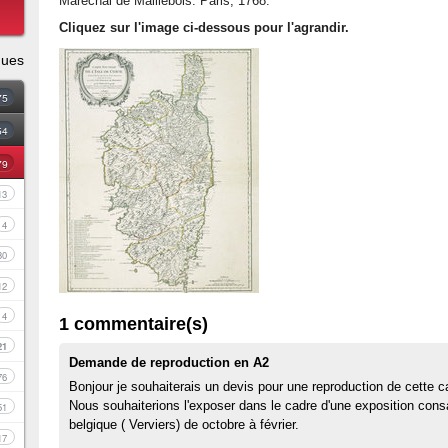
Maréchal de Maillebois. Paris, 1768.
Cliquez sur l'image ci-dessous pour l'agrandir.
ques
75
54
79
13
4
30
12
4
1 commentaire(s)
21
Demande de reproduction en A2
76
Bonjour je souhaiterais un devis pour une reproduction de cette c
Nous souhaiterions l'exposer dans le cadre d'une exposition cons
51
belgique ( Verviers) de octobre à février.
17