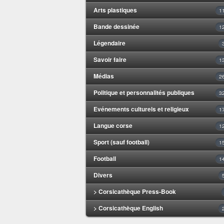
Arts plastiques
1
Bande dessinée
1
Légendaire
Savoir faire
1
Médias
2
Politique et personnalités publiques
3
Evénements culturels et religieux
1
Langue corse
1
Sport (sauf football)
1
Football
1
Divers
> Corsicathèque Press-Book
> Corsicathèque English