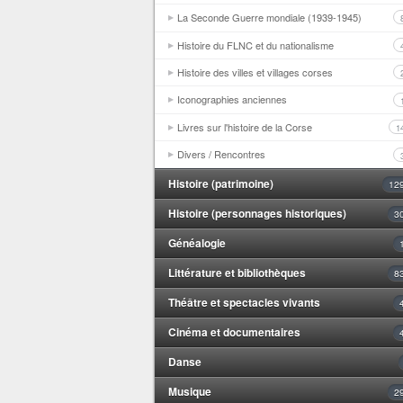
La Seconde Guerre mondiale (1939-1945)
Histoire du FLNC et du nationalisme
Histoire des villes et villages corses
Iconographies anciennes
Livres sur l'histoire de la Corse
1
Divers / Rencontres
Histoire (patrimoine)
12
Histoire (personnages historiques)
3
Généalogie
Littérature et bibliothèques
8
Théâtre et spectacles vivants
Cinéma et documentaires
Danse
Musique
2