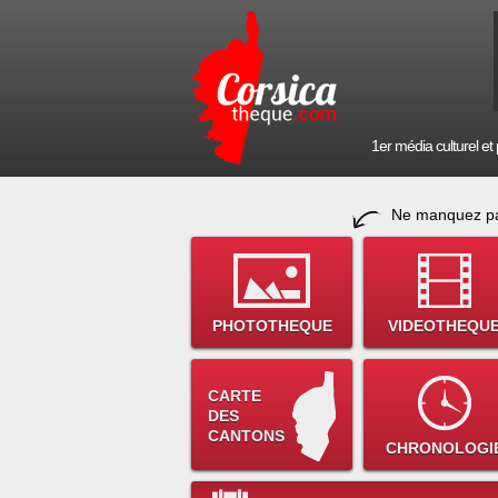
1er média culturel et p
Ne manquez pa
PHOTOTHEQUE
VIDEOTHEQU
CARTE
DES
CANTONS
CHRONOLOGI