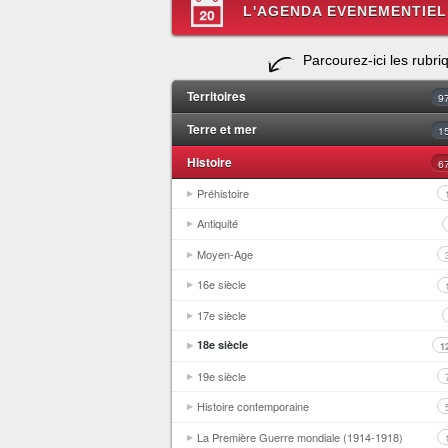
L'AGENDA EVENEMENTIEL
Parcourez-ici les rubri
Territoires
9
Terre et mer
1
Histoire
6
Préhistoire
Antiquité
Moyen-Age
16e siècle
17e siècle
18e siècle
1
19e siècle
Histoire contemporaine
La Première Guerre mondiale (1914-1918)