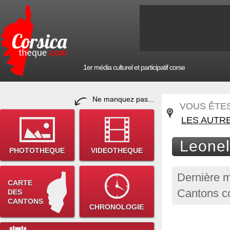
1er média culturel et participatif corse
Ne manquez pas...
VOUS ÊTES 
LES AUTR
Leonel
PHOTOTHEQUE
VIDEOTHEQUE
Dernière m
CARTE
Cantons co
DES
CANTONS
CHRONOLOGIE