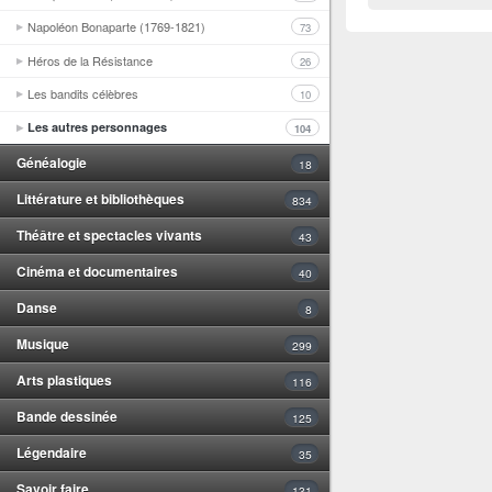
Napoléon Bonaparte (1769-1821)
73
Héros de la Résistance
26
Les bandits célèbres
10
Les autres personnages
104
Généalogie
18
Littérature et bibliothèques
834
Théâtre et spectacles vivants
43
Cinéma et documentaires
40
Danse
8
Musique
299
Arts plastiques
116
Bande dessinée
125
Légendaire
35
Savoir faire
131