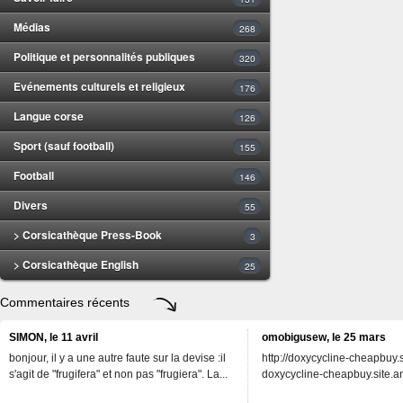
Médias
268
Politique et personnalités publiques
320
Evénements culturels et religieux
176
Langue corse
126
Sport (sauf football)
155
Football
146
Divers
55
> Corsicathèque Press-Book
3
> Corsicathèque English
25
Commentaires récents
SIMON, le 11 avril
omobigusew, le 25 mars
bonjour, il y a une autre faute sur la devise :il
http://doxycycline-cheapbuy.si
s'agit de "frugifera" et non pas "frugiera". La...
doxycycline-cheapbuy.site.an