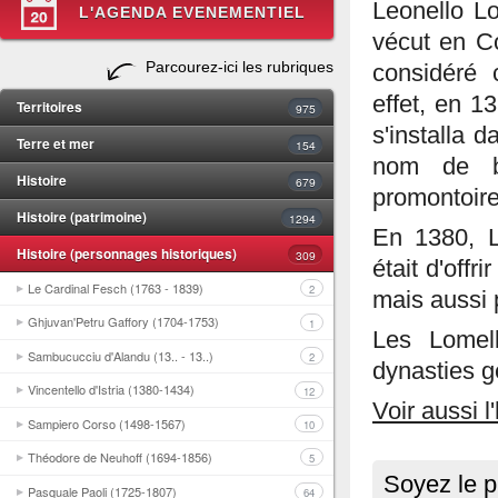
Leonello Lo
L'AGENDA EVENEMENTIEL
vécut en C
Parcourez-ici les rubriques
considéré
effet, en 1
Territoires
975
s'installa d
Terre et mer
154
nom de ba
Histoire
679
promontoire
Histoire (patrimoine)
1294
En 1380, Le
Histoire (personnages historiques)
309
était d'off
Le Cardinal Fesch (1763 - 1839)
2
mais aussi 
Ghjuvan'Petru Gaffory (1704-1753)
1
Les Lomell
Sambucucciu d'Alandu (13.. - 13..)
2
dynasties g
Vincentello d'Istria (1380-1434)
12
Voir aussi l
Sampiero Corso (1498-1567)
10
Théodore de Neuhoff (1694-1856)
5
Soyez le p
Pasquale Paoli (1725-1807)
64