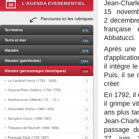
Jean-Char
L'AGENDA EVENEMENTIEL
15 novemb
Parcourez-ici les rubriques
2 décembre 
française 
Territoires
975
Abbatucci.
Terre et mer
154
Après une 
Histoire
679
d'applicatio
Histoire (patrimoine)
1294
il intègre 
Histoire (personnages historiques)
309
Puis, il se 
Le Cardinal Fesch (1763 - 1839)
2
créer.
Ghjuvan'Petru Gaffory (1704-1753)
1
En 1792, il 
Sambucucciu d'Alandu (13.. - 13..)
2
il grimpe v
Vincentello d'Istria (1380-1434)
12
ans plus ta
Sampiero Corso (1498-1567)
10
Jean-Charl
Théodore de Neuhoff (1694-1856)
5
passage du
Pasquale Paoli (1725-1807)
27 juin 1
64