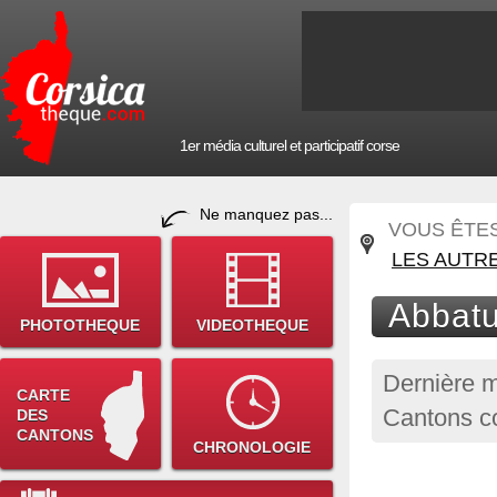
1er média culturel et participatif corse
Ne manquez pas...
VOUS ÊTES 
LES AUTR
Abbatu
PHOTOTHEQUE
VIDEOTHEQUE
Dernière m
CARTE
Cantons c
DES
CANTONS
CHRONOLOGIE