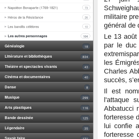
Schweighaus
Napoléon Bonaparte (1769-1821)
73
militaire p
Héros de la Résistance
26
général de 
Les bandits célèbres
10
Le 13 août 
Les autres personnages
104
par le duc
Généalogie
18
extremispar
Littérature et bibliothèques
834
les Émigrés
Théâtre et spectacles vivants
43
Charles Abb
Cinéma et documentaires
40
succès, s’e
Danse
8
Il est no
Musique
299
l'attaque 
Arts plastiques
Abbatucci r
116
forteresse 
Bande dessinée
125
lui confie
Légendaire
35
forteresse
Savoir faire
131