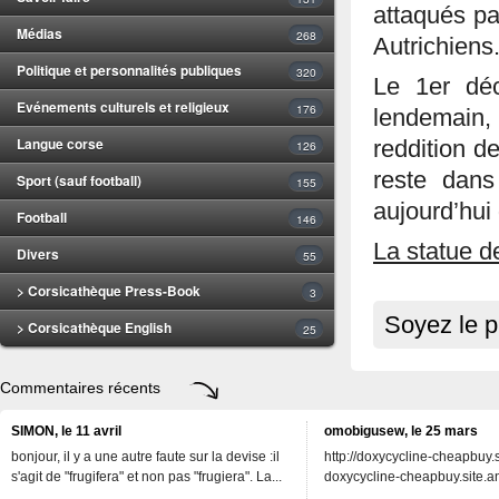
attaqués pa
Médias
268
Autrichiens
Politique et personnalités publiques
320
Le 1er déc
Evénements culturels et religieux
176
lendemain, 
Langue corse
reddition de
126
reste dans
Sport (sauf football)
155
aujourd’hui
Football
146
La statue d
Divers
55
> Corsicathèque Press-Book
3
Soyez le p
> Corsicathèque English
25
Commentaires récents
SIMON, le 11 avril
omobigusew, le 25 mars
bonjour, il y a une autre faute sur la devise :il
http://doxycycline-cheapbuy.si
s'agit de "frugifera" et non pas "frugiera". La...
doxycycline-cheapbuy.site.an