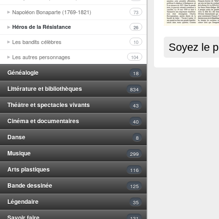
Napoléon Bonaparte (1769-1821)
73
Héros de la Résistance
26
Les bandits célèbres
10
Soyez le p
Les autres personnages
104
Généalogie
18
Littérature et bibliothèques
834
Théâtre et spectacles vivants
43
Cinéma et documentaires
40
Danse
8
Musique
299
Arts plastiques
116
Bande dessinée
125
Légendaire
35
Savoir faire
131