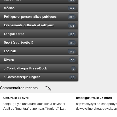
Médias
268
Politique et personnalités publiques
320
Evénements culturels et religieux
176
Langue corse
126
Sport (sauf football)
155
Football
146
Divers
55
> Corsicathèque Press-Book
3
> Corsicathèque English
25
Commentaires récents
SIMON, le 11 avril
omobigusew, le 25 mars
bonjour, il y a une autre faute sur la devise :il
http://doxycycline-cheapbuy.si
s'agit de "frugifera" et non pas "frugiera". La...
doxycycline-cheapbuy.site.an