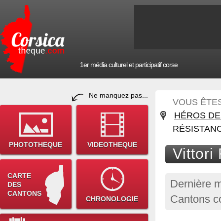
1er média culturel et participatif corse
Ne manquez pas...
VOUS ÊTES 
HÉROS DE
RÉSISTAN
PHOTOTHEQUE
VIDEOTHEQUE
Vittori
CARTE
Dernière m
DES
CANTONS
Cantons co
CHRONOLOGIE