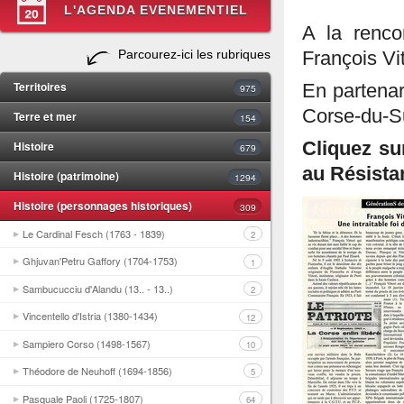
L'AGENDA EVENEMENTIEL
A la renco
Parcourez-ici les rubriques
François Vit
Territoires
En partena
975
Corse-du-Su
Terre et mer
154
Histoire
Cliquez su
679
au Résista
Histoire (patrimoine)
1294
Histoire (personnages historiques)
309
Le Cardinal Fesch (1763 - 1839)
2
Ghjuvan'Petru Gaffory (1704-1753)
1
Sambucucciu d'Alandu (13.. - 13..)
2
Vincentello d'Istria (1380-1434)
12
Sampiero Corso (1498-1567)
10
Théodore de Neuhoff (1694-1856)
5
Pasquale Paoli (1725-1807)
64