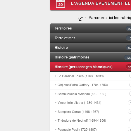
L'AGENDA EVENEMENTIEL
Parcourez-ici les rubri
Territoires
9
Terre et mer
1
Histoire
6
Histoire (patrimoine)
12
Histoire (personnages historiques)
3
Le Cardinal Fesch (1763 - 1839)
Ghjuvan'Petru Gaffory (1704-1753)
Sambucucciu d'Alandu (13.. - 13..)
Vincentello d'Istria (1380-1434)
Sampiero Corso (1498-1567)
Théodore de Neuhoff (1694-1856)
Pasquale Paoli (1725-1807)