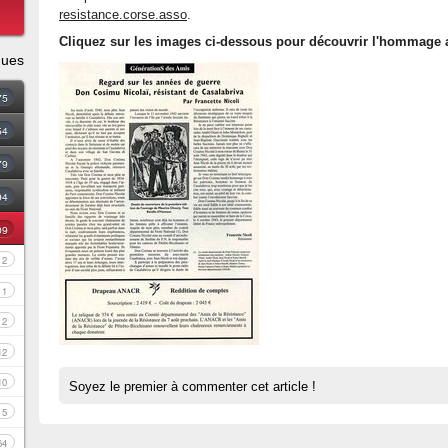
resistance.corse.asso
.
Cliquez sur les images ci-dessous pour découvrir l'hommage a
ques
75
54
79
94
09
2
1
2
12
10
Soyez le premier à commenter cet article !
5
64