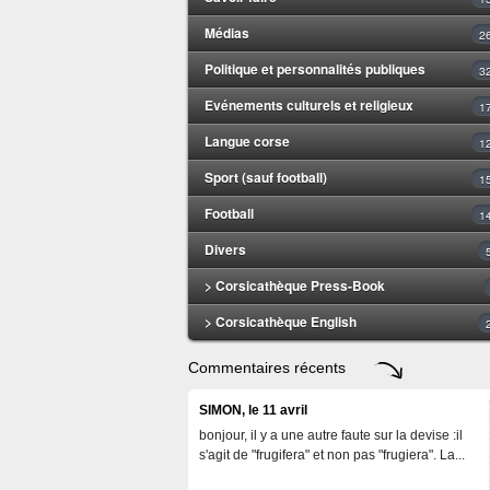
Médias
2
Politique et personnalités publiques
3
Evénements culturels et religieux
1
Langue corse
1
Sport (sauf football)
1
Football
1
Divers
> Corsicathèque Press-Book
> Corsicathèque English
Commentaires récents
SIMON, le 11 avril
bonjour, il y a une autre faute sur la devise :il
s'agit de "frugifera" et non pas "frugiera". La...