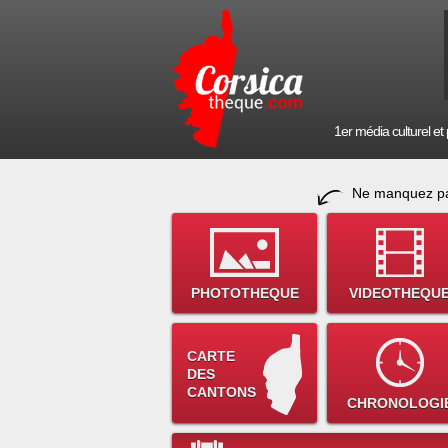
1er média culturel et p
Ne manquez pa
PHOTOTHEQUE
VIDEOTHEQU
CARTE
DES
CANTONS
CHRONOLOGI