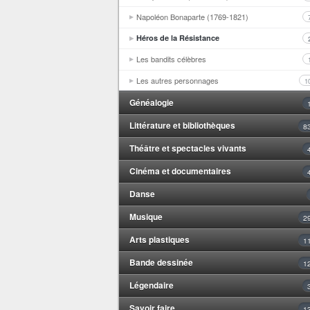
Napoléon Bonaparte (1769-1821)
Héros de la Résistance
Les bandits célèbres
Les autres personnages
1
Généalogie
Littérature et bibliothèques
8
Théâtre et spectacles vivants
Cinéma et documentaires
Danse
Musique
2
Arts plastiques
1
Bande dessinée
1
Légendaire
Savoir faire
1