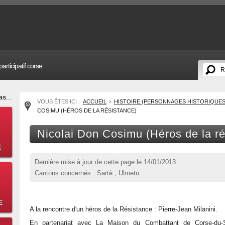
articipatif corse
s...
VOUS ÊTES ICI :
ACCUEIL
HISTOIRE (PERSONNAGES HISTORIQUES
COSIMU (HÉROS DE LA RÉSISTANCE)
Nicolai Don Cosimu (Héros de la ré
E
Dernière mise à jour de cette page le
14/01/2013
Cantons concernés : Sartè , Ulmetu
E
A la rencontre d'un héros de la Résistance : Pierre-Jean Milanini.
En partenariat avec La Maison du Combattant de Corse-du-S