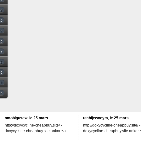
68
20
76
26
55
46
55
3
25
omobigusew, le 25 mars
utahijewooym, le 25 mars
http://doxycycline-cheapbuy.site/ -
http://doxycycline-cheapbuy.site/ -
doxycycline-cheapbuy.site.ankor <a...
doxycycline-cheapbuy.site.ankor <