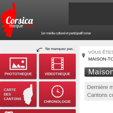
1er média culturel et participatif corse
Ne manquez pas...
VOUS ÊTES 
MAISON-T
Maison
PHOTOTHEQUE
VIDEOTHEQUE
Dernière m
CARTE
Cantons c
DES
CANTONS
CHRONOLOGIE