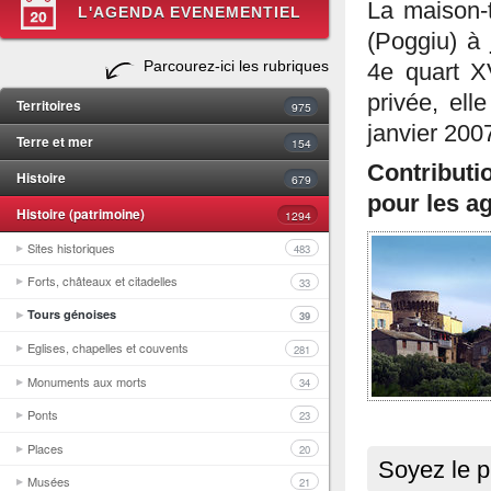
La maison-
L'AGENDA EVENEMENTIEL
(Poggiu) à
Parcourez-ici les rubriques
4e quart X
privée, ell
Territoires
975
janvier 200
Terre et mer
154
Contributi
Histoire
679
pour les ag
Histoire (patrimoine)
1294
Sites historiques
483
Forts, châteaux et citadelles
33
Tours génoises
39
Eglises, chapelles et couvents
281
Monuments aux morts
34
Ponts
23
Places
20
Soyez le p
Musées
21