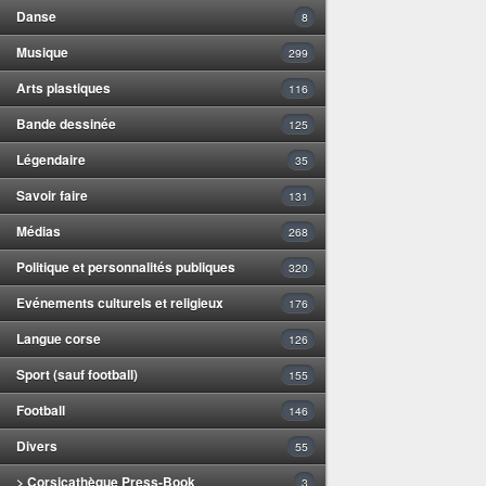
Danse
8
Musique
299
Arts plastiques
116
Bande dessinée
125
Légendaire
35
Savoir faire
131
Médias
268
Politique et personnalités publiques
320
Evénements culturels et religieux
176
Langue corse
126
Sport (sauf football)
155
Football
146
Divers
55
> Corsicathèque Press-Book
3