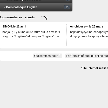
> Corsicathèque English
25
Commentaires récents
SIMON, le 11 avril
omobigusew, le 25 mars
bonjour, il y a une autre faute sur la devise :il
http://doxycycline-cheapbuy.si
s'agit de "frugifera" et non pas "frugiera". La...
doxycycline-cheapbuy.site.an
Qui sommes-nous ?
La Corsicathèque, qu'est-ce que
Site internet réalis