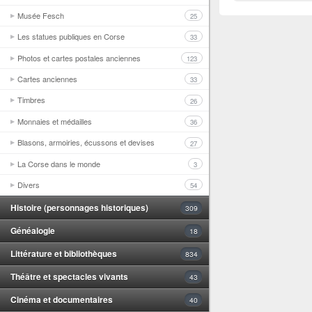
Musée Fesch
25
Les statues publiques en Corse
33
Photos et cartes postales anciennes
123
Cartes anciennes
33
Timbres
26
Monnaies et médailles
36
Blasons, armoiries, écussons et devises
27
La Corse dans le monde
3
Divers
54
Histoire (personnages historiques)
309
Généalogie
18
Littérature et bibliothèques
834
Théâtre et spectacles vivants
43
Cinéma et documentaires
40