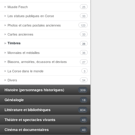
Musée Fesch
25
Les statues publiques en Corse
33
Photos et cartes postales anciennes
123
Cartes anciennes
33
Timbres
26
Monnaies et médailles
36
Blasons, armoiries, écussons et devises
27
La Corse dans le monde
3
Divers
54
Histoire (personnages historiques)
309
Généalogie
18
Littérature et bibliothèques
834
Théâtre et spectacles vivants
43
Cinéma et documentaires
40