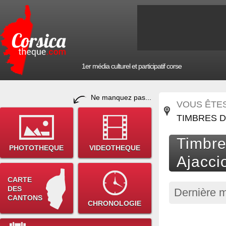
1er média culturel et participatif corse
Ne manquez pas...
VOUS ÊTES 
TIMBRES D
Timbre
PHOTOTHEQUE
VIDEOTHEQUE
Ajacci
CARTE
DES
Dernière m
CANTONS
CHRONOLOGIE