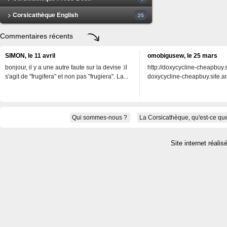
> Corsicathèque English
25
Commentaires récents
SIMON, le 11 avril
omobigusew, le 25 mars
bonjour, il y a une autre faute sur la devise :il
http://doxycycline-cheapbuy.si
s'agit de "frugifera" et non pas "frugiera". La...
doxycycline-cheapbuy.site.an
Qui sommes-nous ?
La Corsicathèque, qu'est-ce que
Site internet réalis