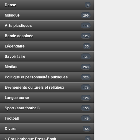
Danse
8
Musique
299
Arts plastiques
116
Bande dessinée
125
Légendaire
35
Savoir faire
131
Médias
268
Politique et personnalités publiques
320
Evénements culturels et religieux
176
Langue corse
126
Sport (sauf football)
155
Football
146
Divers
55
> Corsicathèque Press-Book
3