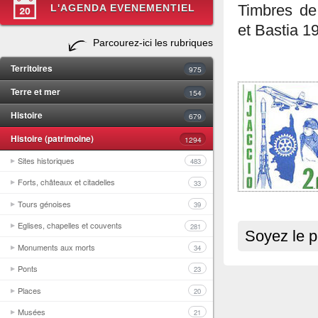
L'AGENDA EVENEMENTIEL
Timbres de
et Bastia 1
Parcourez-ici les rubriques
Territoires
975
Terre et mer
154
Histoire
679
Histoire (patrimoine)
1294
Sites historiques
483
Forts, châteaux et citadelles
33
Tours génoises
39
Eglises, chapelles et couvents
281
Soyez le p
Monuments aux morts
34
Ponts
23
Places
20
Musées
21