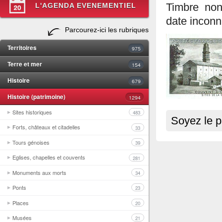
L'AGENDA EVENEMENTIEL
Timbre non
date incon
Parcourez-ici les rubriques
Territoires
975
Terre et mer
154
Histoire
679
Histoire (patrimoine)
1294
Sites historiques
483
Soyez le p
Forts, châteaux et citadelles
33
Tours génoises
39
Eglises, chapelles et couvents
281
Monuments aux morts
34
Ponts
23
Places
20
Musées
21