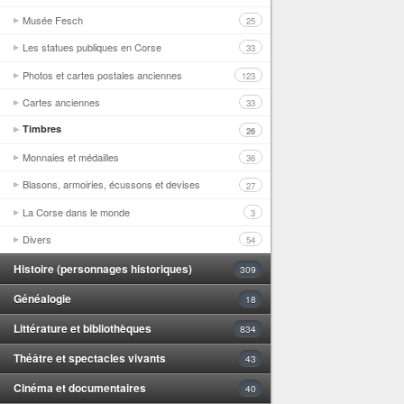
Musée Fesch
25
Les statues publiques en Corse
33
Photos et cartes postales anciennes
123
Cartes anciennes
33
Timbres
26
Monnaies et médailles
36
Blasons, armoiries, écussons et devises
27
La Corse dans le monde
3
Divers
54
Histoire (personnages historiques)
309
Généalogie
18
Littérature et bibliothèques
834
Théâtre et spectacles vivants
43
Cinéma et documentaires
40