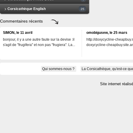
> Corsicathèque English
25
Commentaires récents
SIMON, le 11 avril
omobigusew, le 25 mars
bonjour, il y a une autre faute sur la devise :il
http://doxycycline-cheapbuy.si
s'agit de "frugifera" et non pas "frugiera". La...
doxycycline-cheapbuy.site.an
Qui sommes-nous ?
La Corsicathèque, qu'est-ce que
Site internet réalis