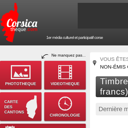
1er média culturel et participatif corse
Ne manquez pas...
VOUS ÊTES 
NON-ÉMIS 
Timbre
PHOTOTHEQUE
VIDEOTHEQUE
francs
CARTE
DES
Dernière m
CANTONS
CHRONOLOGIE