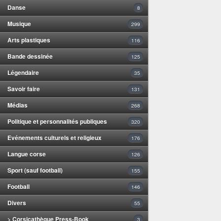
Danse
8
Musique
299
Arts plastiques
116
Bande dessinée
125
Légendaire
35
Savoir faire
131
Médias
268
Politique et personnalités publiques
320
Evénements culturels et religieux
176
Langue corse
126
Sport (sauf football)
155
Football
146
Divers
55
> Corsicathèque Press-Book
3