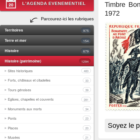
L'AGENDA EVENEMENTIEL
Timbre Bon
1972
Parcourez-ici les rubriques
Territoires
975
Terre et mer
154
Histoire
679
Histoire (patrimoine)
1294
Sites historiques
483
Forts, châteaux et citadelles
33
Tours génoises
39
Eglises, chapelles et couvents
281
Monuments aux morts
34
Ponts
23
Soyez le p
Places
20
Musées
21