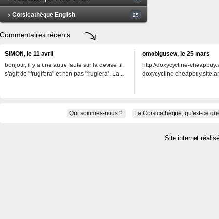
> Corsicathèque English
25
Commentaires récents
SIMON, le 11 avril
omobigusew, le 25 mars
bonjour, il y a une autre faute sur la devise :il
http://doxycycline-cheapbuy.si
s'agit de "frugifera" et non pas "frugiera". La...
doxycycline-cheapbuy.site.an
Qui sommes-nous ?
La Corsicathèque, qu'est-ce que
Site internet réalis