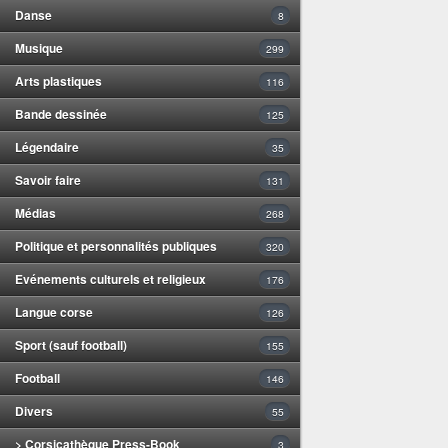
Danse
8
Musique
299
Arts plastiques
116
Bande dessinée
125
Légendaire
35
Savoir faire
131
Médias
268
Politique et personnalités publiques
320
Evénements culturels et religieux
176
Langue corse
126
Sport (sauf football)
155
Football
146
Divers
55
> Corsicathèque Press-Book
3