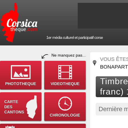
1er média culturel et participatif corse
Ne manquez pas...
VOUS ÊTES 
BONAPARTE
Timbre
PHOTOTHEQUE
VIDEOTHEQUE
franc)
CARTE
DES
Dernière m
CANTONS
CHRONOLOGIE