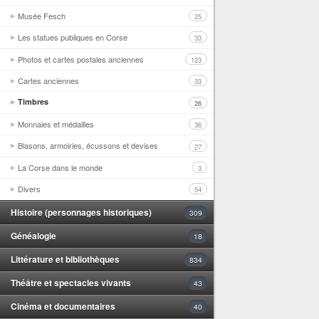
Musée Fesch
25
Les statues publiques en Corse
33
Photos et cartes postales anciennes
123
Cartes anciennes
33
Timbres
26
Monnaies et médailles
36
Blasons, armoiries, écussons et devises
27
La Corse dans le monde
3
Divers
54
Histoire (personnages historiques)
309
Généalogie
18
Littérature et bibliothèques
834
Théâtre et spectacles vivants
43
Cinéma et documentaires
40