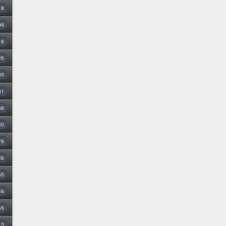
8
99
16
25
35
31
68
20
76
26
55
46
55
3