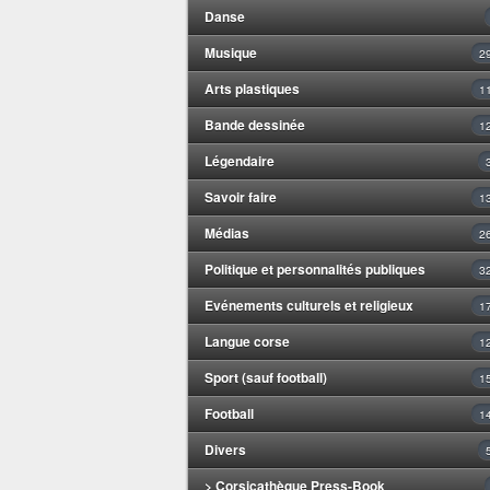
Danse
Musique
2
Arts plastiques
1
Bande dessinée
1
Légendaire
Savoir faire
1
Médias
2
Politique et personnalités publiques
3
Evénements culturels et religieux
1
Langue corse
1
Sport (sauf football)
1
Football
1
Divers
> Corsicathèque Press-Book