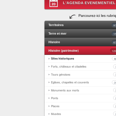
L'AGENDA EVENEMENTIEL
Parcourez-ici les rubri
Territoires
9
Terre et mer
1
Histoire
6
Histoire (patrimoine)
12
Sites historiques
4
Forts, châteaux et citadelles
Tours génoises
Eglises, chapelles et couvents
2
Monuments aux morts
Ponts
Places
Musées