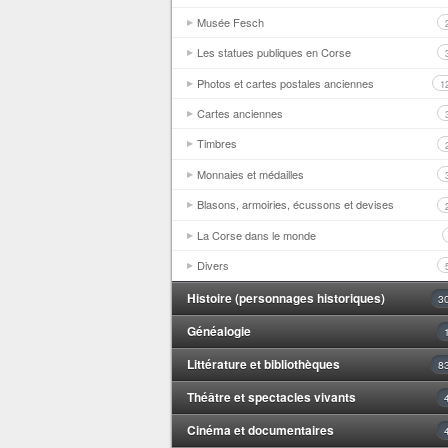
Musée Fesch
Les statues publiques en Corse
Photos et cartes postales anciennes
1
Cartes anciennes
Timbres
Monnaies et médailles
Blasons, armoiries, écussons et devises
La Corse dans le monde
Divers
Histoire (personnages historiques)
3
Généalogie
Littérature et bibliothèques
8
Théâtre et spectacles vivants
Cinéma et documentaires