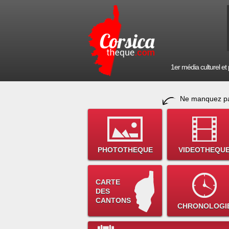
1er média culturel et p
Ne manquez pa
PHOTOTHEQUE
VIDEOTHEQU
CARTE
DES
CANTONS
CHRONOLOGI