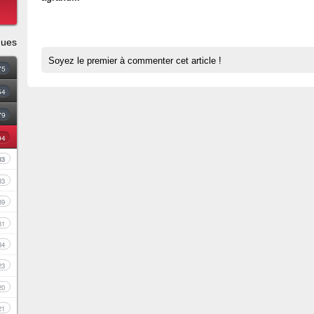
ques
Soyez le premier à commenter cet article !
75
54
79
94
83
33
39
81
34
23
20
21