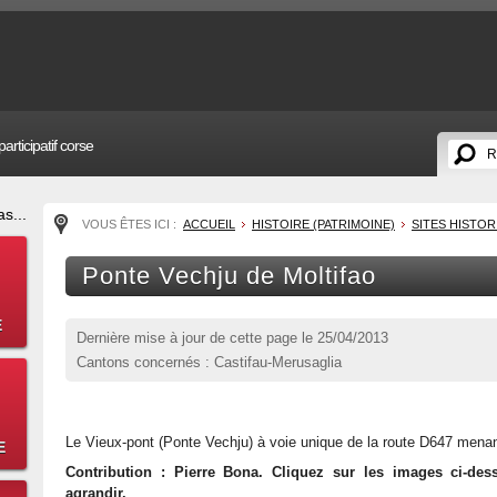
articipatif corse
s...
VOUS ÊTES ICI :
ACCUEIL
HISTOIRE (PATRIMOINE)
SITES HISTO
Ponte Vechju de Moltifao
E
Dernière mise à jour de cette page le
25/04/2013
Cantons concernés : Castifau-Merusaglia
Le Vieux-pont (Ponte Vechju) à voie unique de la route D647 mena
E
Contribution : Pierre Bona. Cliquez sur les images ci-des
agrandir.