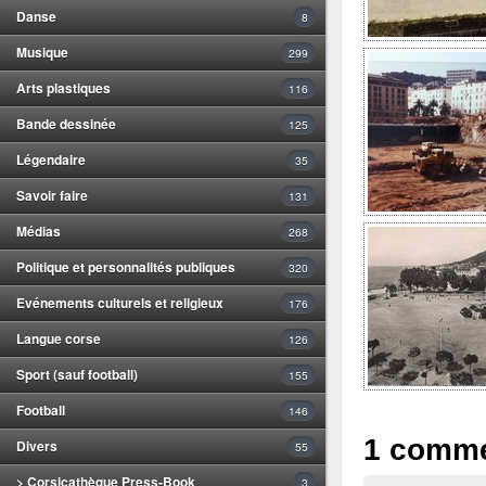
Danse
8
Musique
299
Arts plastiques
116
Bande dessinée
125
Légendaire
35
Savoir faire
131
Médias
268
Politique et personnalités publiques
320
Evénements culturels et religieux
176
Langue corse
126
Sport (sauf football)
155
Football
146
1 comme
Divers
55
> Corsicathèque Press-Book
3