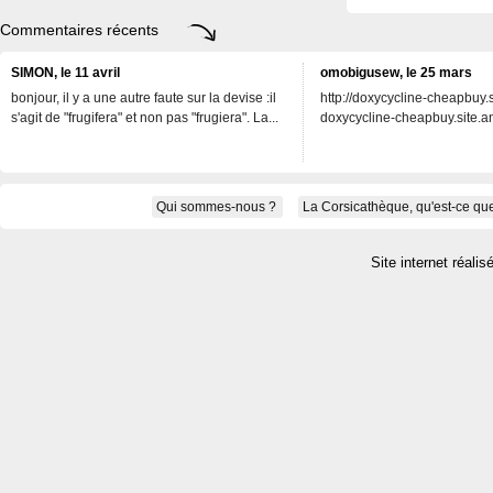
Commentaires récents
SIMON, le 11 avril
omobigusew, le 25 mars
bonjour, il y a une autre faute sur la devise :il
http://doxycycline-cheapbuy.si
s'agit de "frugifera" et non pas "frugiera". La...
doxycycline-cheapbuy.site.an
Qui sommes-nous ?
La Corsicathèque, qu'est-ce que
Site internet réalis