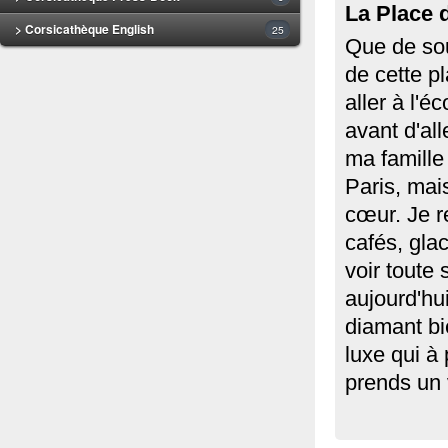
La Place 
> Corsicathèque English
25
Que de sou
de cette p
aller à l'é
avant d'al
ma famille 
Paris, mai
cœur. Je re
cafés, gla
voir toute 
aujourd'hu
diamant bi
luxe qui à 
prends un 