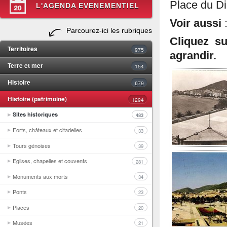
Place du D
L'AGENDA EVENEMENTIEL
Voir aussi
Parcourez-ici les rubriques
Cliquez s
Territoires
975
agrandir.
Terre et mer
154
Histoire
679
Histoire (patrimoine)
1294
Sites historiques
483
Forts, châteaux et citadelles
33
Tours génoises
39
Eglises, chapelles et couvents
281
Monuments aux morts
34
Ponts
23
Places
20
Musées
21