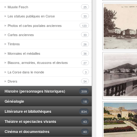
Musée Fesch
25
Les statues publiques en Corse
33
Photos et cartes postales anciennes
123
Cartes anciennes
33
Timbres
26
Monnaies et médailles
36
Blasons, armoiries, écussons et devises
27
La Corse dans le monde
3
Divers
54
Histoire (personnages historiques)
309
Généalogie
18
Littérature et bibliothèques
834
Théâtre et spectacles vivants
43
Cinéma et documentaires
40