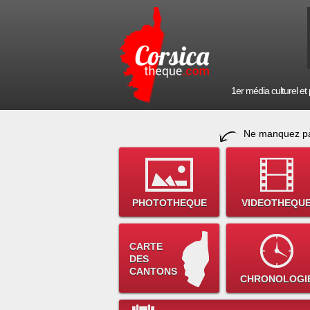
1er média culturel et p
Ne manquez pa
PHOTOTHEQUE
VIDEOTHEQU
CARTE
DES
CANTONS
CHRONOLOGI