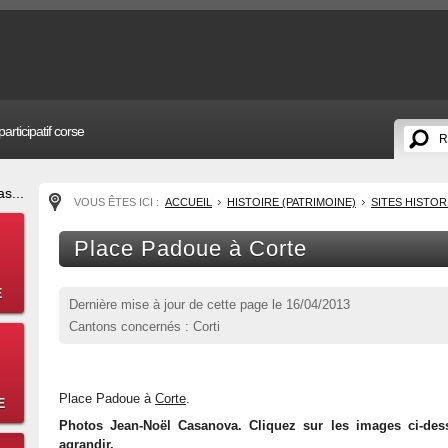
articipatif corse
s...
VOUS ÊTES ICI :
ACCUEIL
HISTOIRE (PATRIMOINE)
SITES HISTO
Place Padoue à Corte
E
Dernière mise à jour de cette page le
16/04/2013
Cantons concernés : Corti
Place Padoue à
Corte
.
E
Photos Jean-Noël Casanova. Cliquez sur les images ci-des
agrandir.