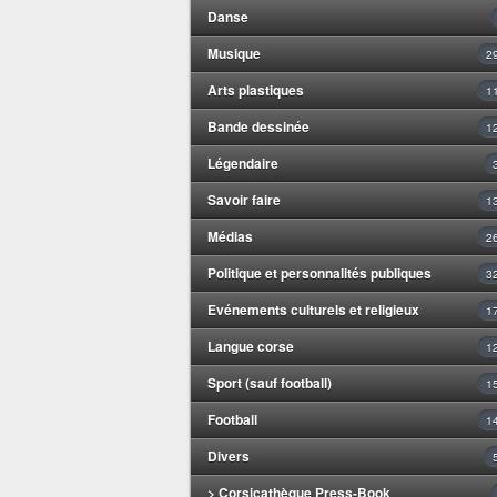
Danse
Musique
2
Arts plastiques
1
Bande dessinée
1
Légendaire
Savoir faire
1
Médias
2
Politique et personnalités publiques
3
Evénements culturels et religieux
1
Langue corse
1
Sport (sauf football)
1
Football
1
Divers
> Corsicathèque Press-Book