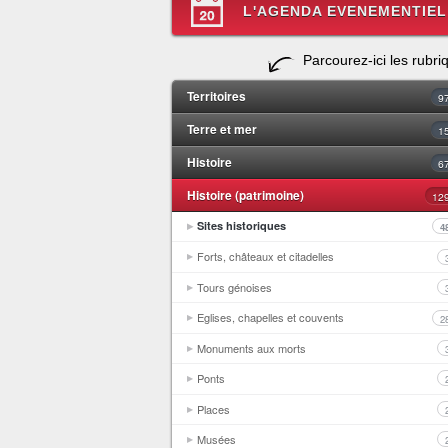
L'AGENDA EVENEMENTIEL
Parcourez-ici les rubri
Territoires
9
Terre et mer
1
Histoire
6
Histoire (patrimoine)
12
Sites historiques
4
Forts, châteaux et citadelles
Tours génoises
Eglises, chapelles et couvents
2
Monuments aux morts
Ponts
Places
Musées