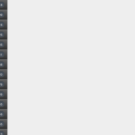
8
99
16
25
35
31
68
20
76
26
55
46
55
3