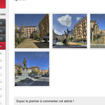
ques
75
54
79
94
83
33
39
81
34
23
20
Soyez le premier à commenter cet article !
21