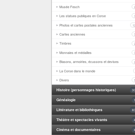
Musée Fesch
Les statues publiques en Corse
Photos et cartes postales anciennes
1
Cartes anciennes
Timbres
Monnaies et médailles
Blasons, armoiries, écussons et devises
La Corse dans le monde
Divers
Histoire (personnages historiques)
3
Généalogie
Littérature et bibliothèques
8
Théâtre et spectacles vivants
Cinéma et documentaires