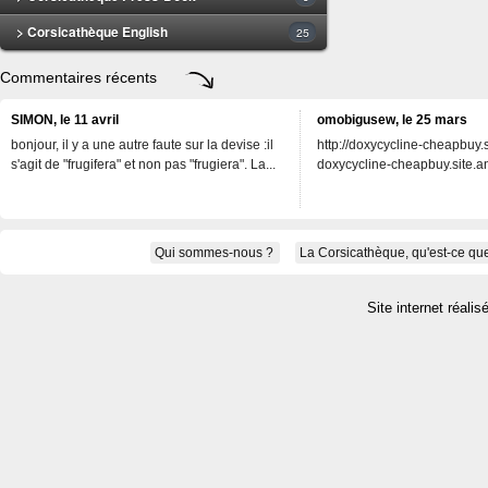
> Corsicathèque English
25
Commentaires récents
SIMON, le 11 avril
omobigusew, le 25 mars
bonjour, il y a une autre faute sur la devise :il
http://doxycycline-cheapbuy.si
s'agit de "frugifera" et non pas "frugiera". La...
doxycycline-cheapbuy.site.an
Qui sommes-nous ?
La Corsicathèque, qu'est-ce que
Site internet réalis