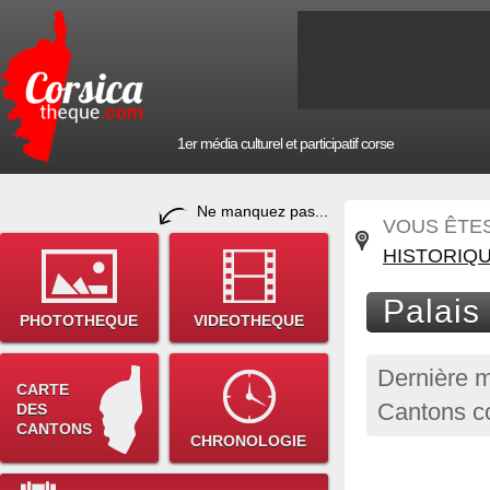
1er média culturel et participatif corse
Ne manquez pas...
VOUS ÊTES 
HISTORIQ
Palais
PHOTOTHEQUE
VIDEOTHEQUE
Dernière m
CARTE
Cantons co
DES
CANTONS
CHRONOLOGIE