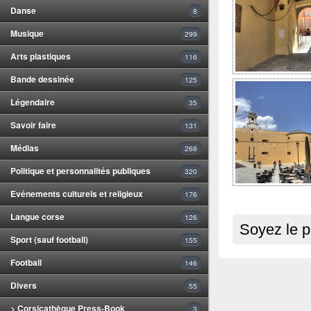
Danse
8
Musique
299
Arts plastiques
116
Bande dessinée
125
Légendaire
35
Savoir faire
131
Médias
268
Politique et personnalités publiques
320
Evénements culturels et religieux
176
Langue corse
126
Soyez le p
Sport (sauf football)
155
Football
146
Divers
55
> Corsicathèque Press-Book
3