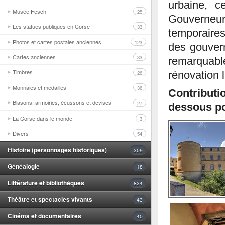
urbaine, c
Musée Fesch
25
Gouverneur
Les statues publiques en Corse
33
temporaire
Photos et cartes postales anciennes
123
des gouvern
Cartes anciennes
33
remarquabl
Timbres
26
rénovation 
Monnaies et médailles
36
Contributi
Blasons, armoiries, écussons et devises
27
dessous po
La Corse dans le monde
3
Divers
54
Histoire (personnages historiques)
309
Généalogie
18
Littérature et bibliothèques
834
Théâtre et spectacles vivants
43
Cinéma et documentaires
40