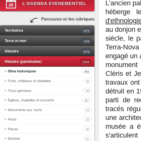
L’ancien pa
L'AGENDA EVENEMENTIEL
héberge 
Parcourez-ici les rubriques
d'ethnologi
au donjon 
Territoires
975
siècle, le 
Terre et mer
154
Terra-Nova 
Histoire
679
engagé un a
Histoire (patrimoine)
1294
monument h
Sites historiques
483
Cléris et J
Forts, châteaux et citadelles
travaux ont
33
détruit en 
Tours génoises
39
parti de re
Eglises, chapelles et couvents
281
tracés régu
Monuments aux morts
34
une archite
Ponts
23
musée a ét
Places
20
s'articule
Musées
21