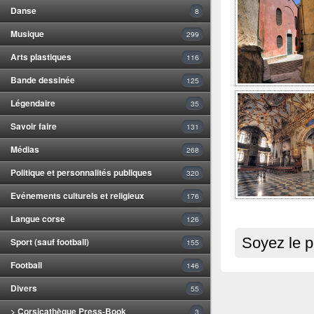
Danse
8
Musique
299
Arts plastiques
116
Bande dessinée
125
Légendaire
35
Savoir faire
131
Médias
268
Politique et personnalités publiques
320
Evénements culturels et religieux
176
Langue corse
126
Soyez le p
Sport (sauf football)
155
Football
146
Divers
55
> Corsicathèque Press-Book
3