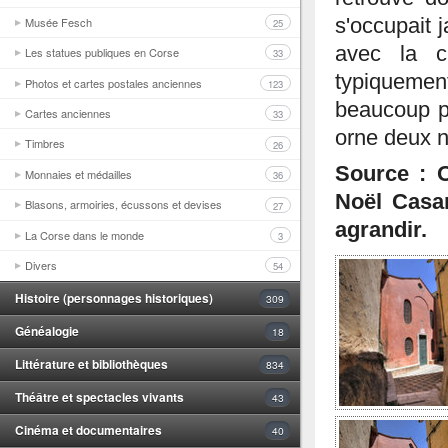
Musée Fesch
s'occupait 
25
avec la c
Les statues publiques en Corse
33
typiquement
Photos et cartes postales anciennes
123
beaucoup pl
Cartes anciennes
33
orne deux ni
Timbres
26
Source : O
Monnaies et médailles
36
Noël Casa
Blasons, armoiries, écussons et devises
27
agrandir.
La Corse dans le monde
3
Divers
54
Histoire (personnages historiques)
309
Généalogie
18
Littérature et bibliothèques
834
Théâtre et spectacles vivants
43
Cinéma et documentaires
40