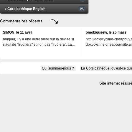
> Corsicathèque English
25
Commentaires récents
SIMON, le 11 avril
omobigusew, le 25 mars
bonjour, il y a une autre faute sur la devise :il
http://doxycycline-cheapbuy.si
s'agit de "frugifera" et non pas "frugiera". La...
doxycycline-cheapbuy.site.an
Qui sommes-nous ?
La Corsicathèque, qu'est-ce que
Site internet réalis