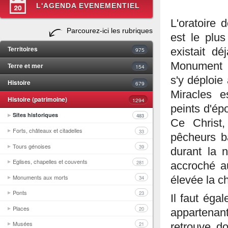
L'AGENDA EVENEMENTIEL
L'oratoire 
Parcourez-ici les rubriques
est le plus
Territoires
975
existait d
Monument H
Terre et mer
154
s'y déploie
Histoire
679
Miracles e
Histoire (patrimoine)
1294
peints d'ép
Sites historiques
483
Ce Christ
Forts, châteaux et citadelles
33
pêcheurs ba
Tours génoises
39
durant la 
Eglises, chapelles et couvents
281
accroché a
Monuments aux morts
34
élevée la c
Ponts
23
Il faut éga
Places
20
appartenan
Musées
21
retrouve do