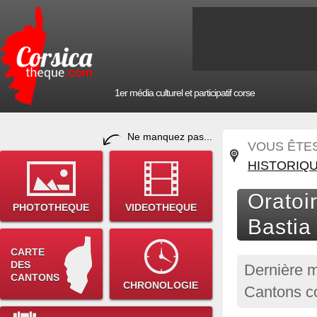
1er média culturel et participatif corse
Ne manquez pas...
VOUS ÊTES 
HISTORIQ
Oratoi
PHOTOTHEQUE
VIDEOTHEQUE
Bastia
CARTE
DES
Dernière m
CANTONS
CHRONOLOGIE
Cantons co