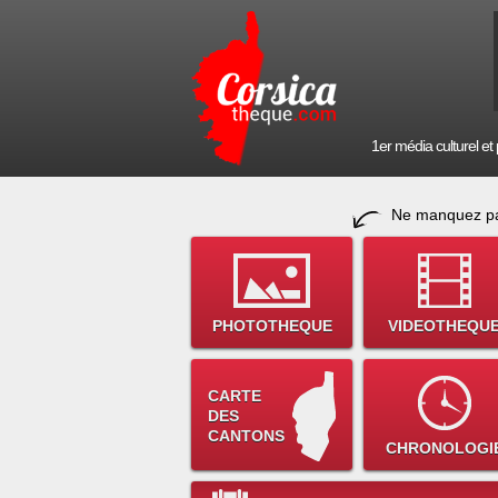
1er média culturel et p
Ne manquez pa
PHOTOTHEQUE
VIDEOTHEQU
CARTE
DES
CANTONS
CHRONOLOGI