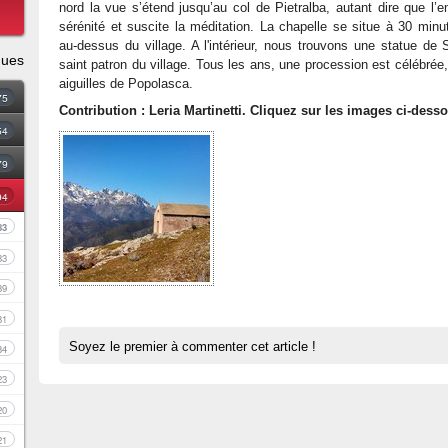
nord la vue s’étend jusqu’au col de Pietralba, autant dire que l’en
sérénité et suscite la méditation. La chapelle se situe à 30 min
au-dessus du village. A l'intérieur, nous trouvons une statue de S
ques
saint patron du village. Tous les ans, une procession est célébrée, 
aiguilles de Popolasca.
75
Contribution : Leria Martinetti. Cliquez sur les images ci-dess
54
79
94
83
33
39
81
Soyez le premier à commenter cet article !
34
23
20
21