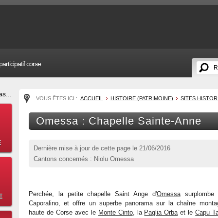
articipatif corse
s...
VOUS ÊTES ICI :
ACCUEIL
HISTOIRE (PATRIMOINE)
SITES HISTO
Omessa : Chapelle Sainte-Anne
E
Dernière mise à jour de cette page le
21/06/2016
Cantons concernés : Niolu Omessa
Perchée, la petite chapelle Saint Ange d'
Omessa
surplombe 
E
Caporalino, et offre un superbe panorama sur la chaîne monta
haute de Corse avec le
Monte Cinto
, la
Paglia Orba
et le
Capu Ta