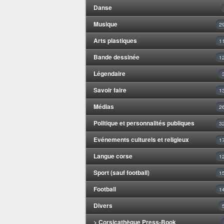
Danse
Musique
2
Arts plastiques
1
Bande dessinée
1
Légendaire
Savoir faire
1
Médias
2
Politique et personnalités publiques
3
Evénements culturels et religieux
1
Langue corse
1
Sport (sauf football)
1
Football
1
Divers
> Corsicathèque Press-Book