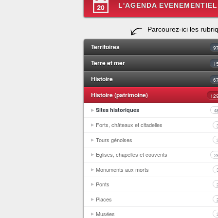
L'AGENDA EVENEMENTIEL
Parcourez-ici les rubri
Territoires
9
Terre et mer
1
Histoire
6
Histoire (patrimoine)
12
Sites historiques
4
Forts, châteaux et citadelles
Tours génoises
Eglises, chapelles et couvents
2
Monuments aux morts
Ponts
Places
Musées