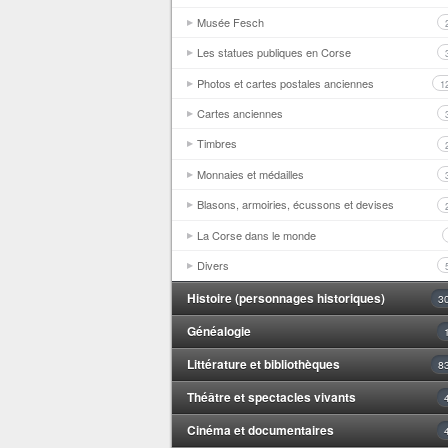
Musée Fesch
Les statues publiques en Corse
Photos et cartes postales anciennes
1
Cartes anciennes
Timbres
Monnaies et médailles
Blasons, armoiries, écussons et devises
La Corse dans le monde
Divers
Histoire (personnages historiques)
3
Généalogie
Littérature et bibliothèques
8
Théâtre et spectacles vivants
Cinéma et documentaires