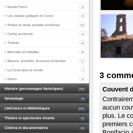
Musée Fesch
25
Les statues publiques en Corse
33
Photos et cartes postales anciennes
123
Cartes anciennes
33
Timbres
26
Monnaies et médailles
36
Blasons, armoiries, écussons et devises
27
La Corse dans le monde
3
3 comme
Divers
54
Histoire (personnages historiques)
Couvent 
309
Généalogie
Contrairem
18
aucun couv
Littérature et bibliothèques
834
plus. Le c
Théâtre et spectacles vivants
43
premiers c
Cinéma et documentaires
40
Bonifacio 