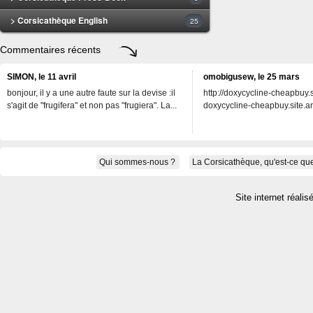
> Corsicathèque English
25
Commentaires récents
SIMON, le 11 avril
omobigusew, le 25 mars
bonjour, il y a une autre faute sur la devise :il
http://doxycycline-cheapbuy.si
s'agit de "frugifera" et non pas "frugiera". La...
doxycycline-cheapbuy.site.an
Qui sommes-nous ?
La Corsicathèque, qu'est-ce que
Site internet réalis