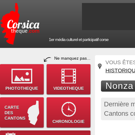
1er média culturel et participatif corse
Ne manquez pas...
VOUS ÊTES 
HISTORIQ
Nonza 
PHOTOTHEQUE
VIDEOTHEQUE
Dernière m
CARTE
Cantons co
DES
CANTONS
CHRONOLOGIE