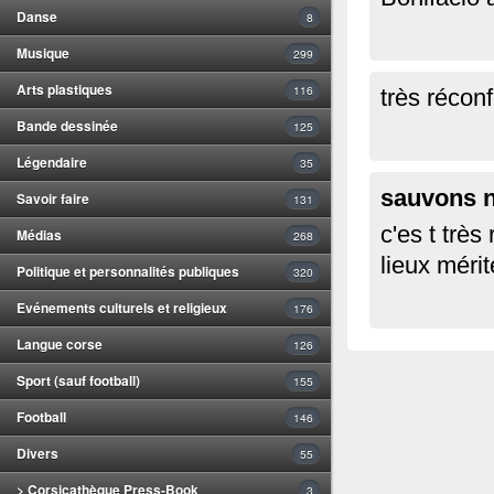
Danse
8
Musique
299
Arts plastiques
116
très réconf
Bande dessinée
125
Légendaire
35
sauvons n
Savoir faire
131
c'es t très
Médias
268
lieux mérit
Politique et personnalités publiques
320
Evénements culturels et religieux
176
Langue corse
126
Sport (sauf football)
155
Football
146
Divers
55
> Corsicathèque Press-Book
3