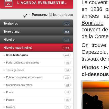
Le couvent
L'AGENDA EVENEMENTIEL
en 1236 pa
Parcourez-ici les rubriques
années ap
Bonifacio
p
Territoires
975
couvent de 
Terre et mer
154
de la Corse
Histoire
679
On trouve
Histoire (patrimoine)
1294
Capezzolu,
Sites historiques
483
travaux de 
Forts, châteaux et citadelles
33
Photos : F
Tours génoises
39
ci-dessous
Eglises, chapelles et couvents
281
Monuments aux morts
34
Ponts
23
Places
20
Musées
21