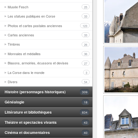
Musée Fesch
25
Les statues publiques en Corse
33
Photos et cartes postales anciennes
123
Cartes anciennes
33
Timbres
26
Monnaies et médailles
36
Blasons, armoiries, écussons et devises
27
La Corse dans le monde
3
Divers
54
Histoire (personnages historiques)
309
Généalogie
18
Littérature et bibliothèques
834
Théâtre et spectacles vivants
43
Cinéma et documentaires
40