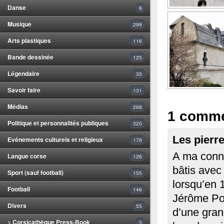
Danse
8
Musique
299
Arts plastiques
116
Bande dessinée
125
Légendaire
35
Savoir faire
131
Médias
268
1 comme
Politique et personnalités publiques
320
Les pierre
Evénements culturels et religieux
176
A ma conna
Langue corse
126
bâtis avec 
Sport (sauf football)
155
lorsqu’en 1
Football
146
Jérôme Pozz
Divers
55
d’une gran
> Corsicathèque Press-Book
3