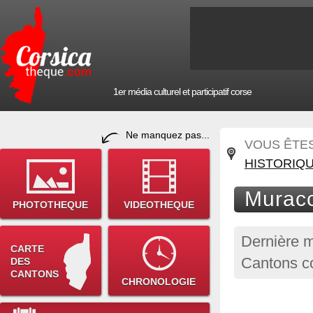
1er média culturel et participatif corse
Ne manquez pas...
VOUS ÊTES 
HISTORIQ
Muracc
PHOTOTHEQUE
VIDEOTHEQUE
Dernière m
CARTE
Cantons c
DES
CANTONS
CHRONOLOGIE