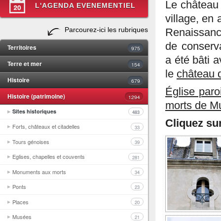
Le château
L'AGENDA EVENEMENTIEL
village, en 
Parcourez-ici les rubriques
Renaissance
de conserva
Territoires
975
a été bâti 
Terre et mer
154
le
château 
Histoire
679
Église paro
Histoire (patrimoine)
1294
morts de Mu
Sites historiques
483
Cliquez su
Forts, châteaux et citadelles
33
Tours génoises
39
Eglises, chapelles et couvents
281
Monuments aux morts
34
Ponts
23
Places
20
Musées
21