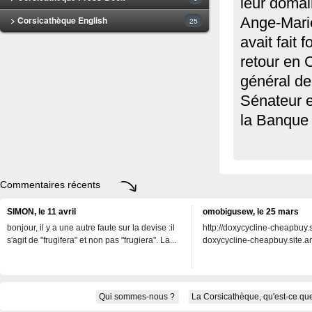
leur domai
> Corsicathèque English
Ange-Marie
25
avait fait
retour en C
général de 
Sénateur e
la Banque 
Commentaires récents
SIMON, le 11 avril
omobigusew, le 25 mars
bonjour, il y a une autre faute sur la devise :il
http://doxycycline-cheapbuy.si
s'agit de "frugifera" et non pas "frugiera". La...
doxycycline-cheapbuy.site.an
Qui sommes-nous ?
La Corsicathèque, qu'est-ce que