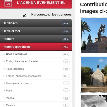
L'AGENDA EVENEMENTIEL
Contributi
images ci-
Parcourez-ici les rubriques
Territoires
975
Terre et mer
154
Histoire
679
Histoire (patrimoine)
1294
Sites historiques
483
Forts, châteaux et citadelles
33
Tours génoises
39
Eglises, chapelles et couvents
281
Monuments aux morts
34
Ponts
23
Places
20
Musées
21