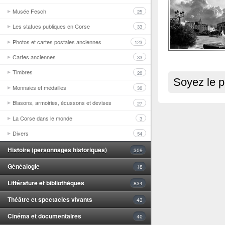
Musée Fesch
25
Les statues publiques en Corse
33
Photos et cartes postales anciennes
123
Cartes anciennes
33
Timbres
26
Soyez le p
Monnaies et médailles
36
Blasons, armoiries, écussons et devises
27
La Corse dans le monde
3
Divers
54
Histoire (personnages historiques)
309
Généalogie
18
Littérature et bibliothèques
834
Théâtre et spectacles vivants
43
Cinéma et documentaires
40