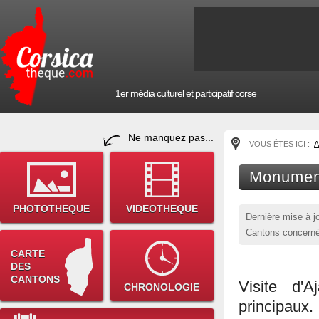
1er média culturel et participatif corse
Ne manquez pas...
VOUS ÊTES ICI :
A
Monument
PHOTOTHEQUE
VIDEOTHEQUE
Dernière mise à j
Cantons concerné
CARTE
DES
CANTONS
Visite d'
CHRONOLOGIE
principaux.