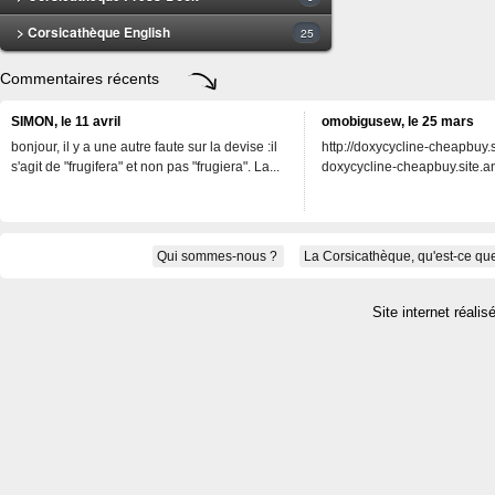
> Corsicathèque English
25
Commentaires récents
SIMON, le 11 avril
omobigusew, le 25 mars
bonjour, il y a une autre faute sur la devise :il
http://doxycycline-cheapbuy.si
s'agit de "frugifera" et non pas "frugiera". La...
doxycycline-cheapbuy.site.an
Qui sommes-nous ?
La Corsicathèque, qu'est-ce que
Site internet réalis