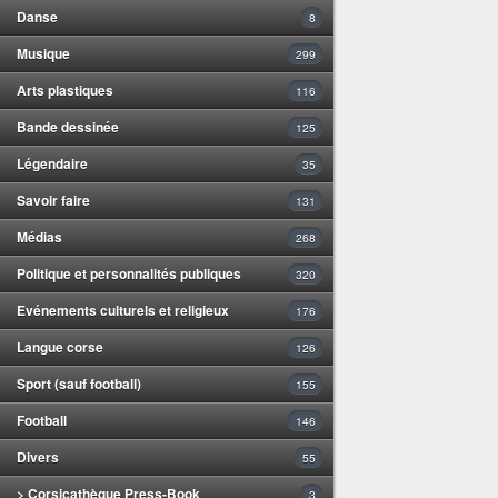
Danse
8
Musique
299
Arts plastiques
116
Bande dessinée
125
Légendaire
35
Savoir faire
131
Médias
268
Politique et personnalités publiques
320
Evénements culturels et religieux
176
Langue corse
126
Sport (sauf football)
155
Football
146
Divers
55
> Corsicathèque Press-Book
3