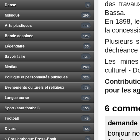
des travaux
Danse
8
Bassa.
Musique
299
En 1898, le
Arts plastiques
116
la concessi
Bande dessinée
125
Plusieurs s
Légendaire
35
déchéance 
Savoir faire
131
Les mines 
Médias
268
culturel - D
Politique et personnalités publiques
320
Contributi
Evénements culturels et religieux
176
pour les ag
Langue corse
126
6 comme
Sport (sauf football)
155
Football
146
demande
Divers
55
bonjour no
> Corsicathèque Press-Book
3