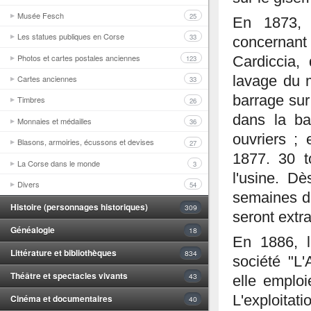
Musée Fesch
25
En 1873, d
Les statues publiques en Corse
33
concernant
Photos et cartes postales anciennes
123
Cardiccia,
Cartes anciennes
lavage du m
33
barrage sur
Timbres
26
dans la ba
Monnaies et médailles
36
ouvriers ; 
Blasons, armoiries, écussons et devises
27
1877. 30 t
La Corse dans le monde
3
l'usine. Dè
Divers
54
semaines de
Histoire (personnages historiques)
309
seront extra
Généalogie
18
En 1886, l
Littérature et bibliothèques
834
société "L'
Théâtre et spectacles vivants
43
elle emplo
Cinéma et documentaires
L'exploita
40