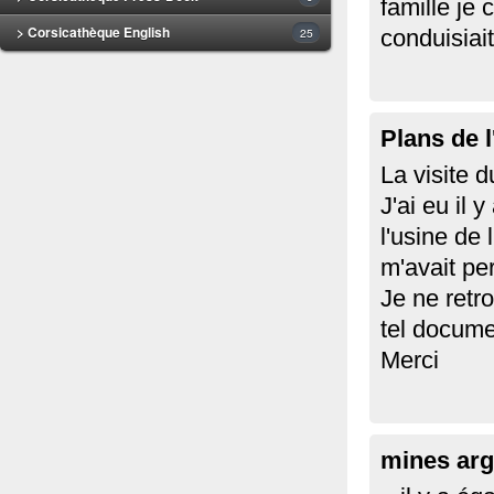
famille je
> Corsicathèque English
25
conduisiai
Plans de l
La visite d
J'ai eu il
l'usine de 
m'avait pe
Je ne retr
tel docume
Merci
mines arg