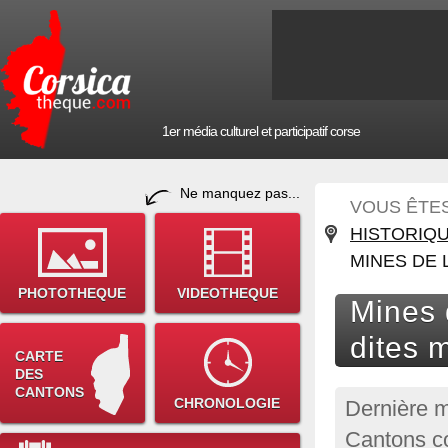
1er média culturel et participatif corse
Ne manquez pas...
VOUS ÊTES 
HISTORIQ
MINES DE 
PHOTOTHEQUE
VIDEOTHEQUE
Mines 
dites 
CARTE
DES
CANTONS
CHRONOLOGIE
Dernière m
Cantons c