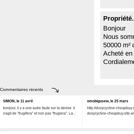
Propriété.
Bonjour
Nous somme
50000 m² d
Acheté en 
Cordialem
Commentaires récents
SIMON, le 11 avril
omobigusew, le 25 mars
bonjour, il y a une autre faute sur la devise :il
http://doxycycline-cheapbuy.si
s'agit de "frugifera" et non pas "frugiera". La...
doxycycline-cheapbuy.site.an