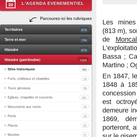
L'AGENDA EVENEMENTIEL
Parcourez-ici les rubriques
Les mines
Territoires
(813 m), so
975
de
Monca
Terre et mer
154
L'exploita
Histoire
679
Bassa ; Cam
Histoire (patrimoine)
1294
Martino ; Og
Sites historiques
483
En 1847, le
Forts, châteaux et citadelles
33
1848 à 185
Tours génoises
39
concession 
Eglises, chapelles et couvents
281
est octro
Monuments aux morts
34
demeure ine
Ponts
23
1869, dém
Places
20
porteront, 
Musées
sur le gise
21