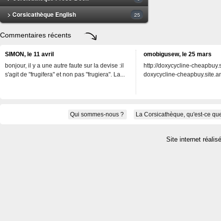
> Corsicathèque English
25
Commentaires récents
SIMON, le 11 avril
omobigusew, le 25 mars
bonjour, il y a une autre faute sur la devise :il
http://doxycycline-cheapbuy.si
s'agit de "frugifera" et non pas "frugiera". La...
doxycycline-cheapbuy.site.an
Qui sommes-nous ?
La Corsicathèque, qu'est-ce que
Site internet réalis