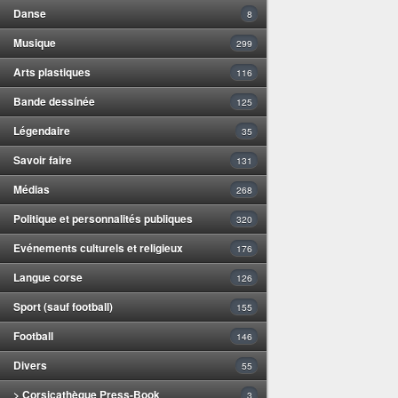
Danse
8
Musique
299
Arts plastiques
116
Bande dessinée
125
Légendaire
35
Savoir faire
131
Médias
268
Politique et personnalités publiques
320
Evénements culturels et religieux
176
Langue corse
126
Sport (sauf football)
155
Football
146
Divers
55
> Corsicathèque Press-Book
3