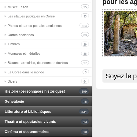
pour les ag
Musée Fesch
25
Les statues publiques en Corse
33
Photos et cartes postales anciennes
123
Cartes anciennes
33
Timbres
26
Monnaies et médailles
36
Blasons, armoiries, écussons et devises
27
La Corse dans le monde
3
Soyez le p
Divers
54
Histoire (personnages historiques)
309
Généalogie
18
Littérature et bibliothèques
834
Théâtre et spectacles vivants
43
Cinéma et documentaires
40