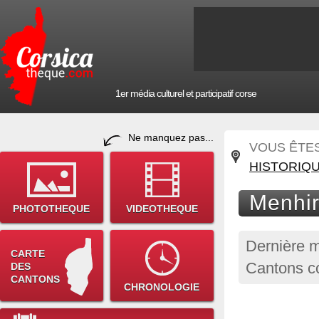
1er média culturel et participatif corse
Ne manquez pas...
VOUS ÊTES 
HISTORIQ
Menhir
PHOTOTHEQUE
VIDEOTHEQUE
Dernière m
CARTE
Cantons c
DES
CANTONS
CHRONOLOGIE