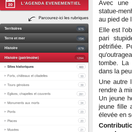
Avec une c
L'AGENDA EVENEMENTIEL
statue-men
Parcourez-ici les rubriques
au pied de
Territoires
975
Elle est l'
pari stupid
Terre et mer
154
pétrifiée. 
Histoire
679
qu'outragea
Histoire (patrimoine)
1294
tombe. La m
Sites historiques
483
dans la peu
Forts, châteaux et citadelles
33
Une autre l
Tours génoises
39
rendre à min
Eglises, chapelles et couvents
281
Un jeune ho
Monuments aux morts
34
jeune fille
Ponts
23
élevée en s
Places
20
Contributi
Musées
21