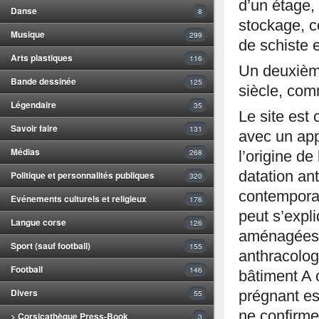
d’un étage, 
Danse
8
stockage, c
Musique
299
de schiste e
Arts plastiques
116
Un deuxième
Bande dessinée
125
siècle, com
Légendaire
35
Le site est
Savoir faire
131
avec un app
Médias
268
l’origine de
datation an
Politique et personnalités publiques
320
contemporan
Evénements culturels et religieux
176
peut s’expli
Langue corse
126
aménagées p
Sport (sauf football)
155
anthracolog
Football
146
bâtiment A o
Divers
prégnant est
55
ne confirme
> Corsicathèque Press-Book
3