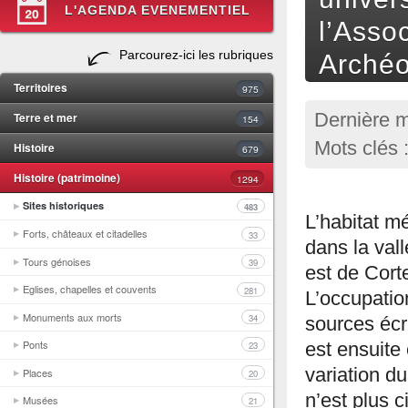
L'AGENDA EVENEMENTIEL
l’Asso
Parcourez-ici les rubriques
Archéo
Territoires
975
Terre et mer
Dernière m
154
Mots clés 
Histoire
679
Histoire (patrimoine)
1294
Sites historiques
483
L’habitat m
Forts, châteaux et citadelles
33
dans la val
Tours génoises
39
est de Corte
Eglises, chapelles et couvents
281
L’occupatio
Monuments aux morts
34
sources écri
Ponts
est ensuite 
23
variation d
Places
20
n’est plus c
Musées
21