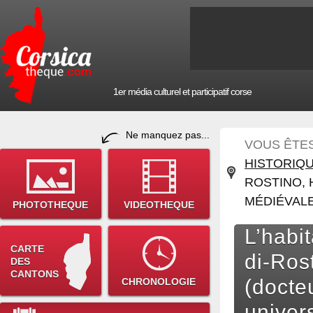
1er média culturel et participatif corse
Ne manquez pas...
VOUS ÊTES 
HISTORIQ
ROSTINO, 
MÉDIÉVALE
PHOTOTHEQUE
VIDEOTHEQUE
L’habi
CARTE
di-Ros
DES
CANTONS
(docte
CHRONOLOGIE
univer