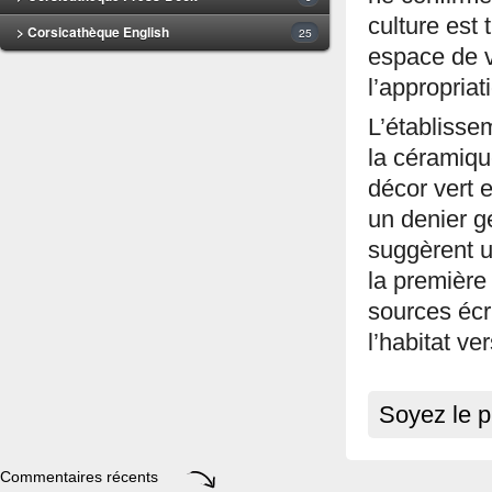
culture est
> Corsicathèque English
25
espace de v
l’appropria
L’établisse
la céramiqu
décor vert 
un denier g
suggèrent u
la première
sources écr
l’habitat ve
Soyez le p
Commentaires récents