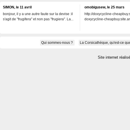
SIMON, le 11 avril
omobigusew, le 25 mars
bonjour, il y a une autre faute sur la devise :il
http://doxycycline-cheapbuy.si
s'agit de "frugifera" et non pas "frugiera". La...
doxycycline-cheapbuy.site.an
Qui sommes-nous ?
La Corsicathèque, qu'est-ce que
Site internet réalis