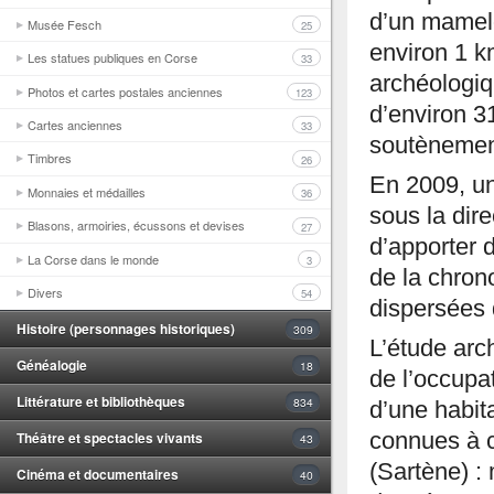
d’un mamelo
Musée Fesch
25
environ 1 k
Les statues publiques en Corse
33
archéologiq
Photos et cartes postales anciennes
123
d’environ 3
Cartes anciennes
33
soutènement
Timbres
26
En 2009, un
Monnaies et médailles
36
sous la dire
Blasons, armoiries, écussons et devises
27
d’apporter 
La Corse dans le monde
3
de la chron
Divers
54
dispersées 
Histoire (personnages historiques)
309
L’étude arc
Généalogie
18
de l’occupa
Littérature et bibliothèques
834
d’une habit
Théâtre et spectacles vivants
connues à c
43
(Sartène) :
Cinéma et documentaires
40