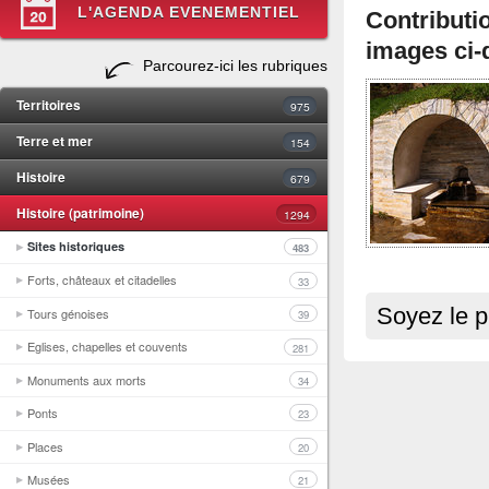
L'AGENDA EVENEMENTIEL
Contribut
images ci-
Parcourez-ici les rubriques
Territoires
975
Terre et mer
154
Histoire
679
Histoire (patrimoine)
1294
Sites historiques
483
Forts, châteaux et citadelles
33
Soyez le p
Tours génoises
39
Eglises, chapelles et couvents
281
Monuments aux morts
34
Ponts
23
Places
20
Musées
21