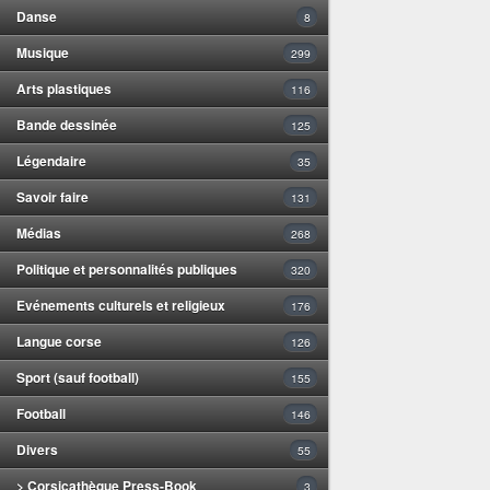
Danse
8
Musique
299
Arts plastiques
116
Bande dessinée
125
Légendaire
35
Savoir faire
131
Médias
268
Politique et personnalités publiques
320
Evénements culturels et religieux
176
Langue corse
126
Sport (sauf football)
155
Football
146
Divers
55
> Corsicathèque Press-Book
3