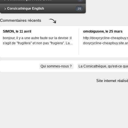
> Corsicathèque English
25
Commentaires récents
SIMON, le 11 avril
omobigusew, le 25 mars
bonjour, il y a une autre faute sur la devise :il
http://doxycycline-cheapbuy.si
s'agit de "frugifera" et non pas "frugiera". La...
doxycycline-cheapbuy.site.an
Qui sommes-nous ?
La Corsicathèque, qu'est-ce que
Site internet réalis