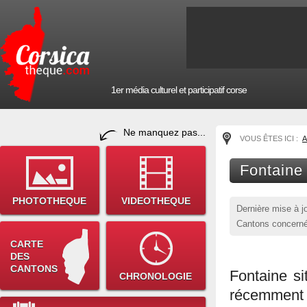
1er média culturel et participatif corse
Ne manquez pas...
VOUS ÊTES ICI :
A
Fontaine
PHOTOTHEQUE
VIDEOTHEQUE
Dernière mise à j
Cantons concerné
CARTE
DES
CANTONS
Fontaine si
CHRONOLOGIE
récemment 