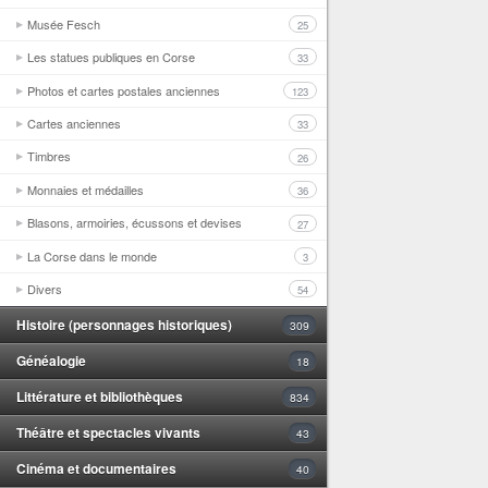
Musée Fesch
25
Les statues publiques en Corse
33
Photos et cartes postales anciennes
123
Cartes anciennes
33
Timbres
26
Monnaies et médailles
36
Blasons, armoiries, écussons et devises
27
La Corse dans le monde
3
Divers
54
Histoire (personnages historiques)
309
Généalogie
18
Littérature et bibliothèques
834
Théâtre et spectacles vivants
43
Cinéma et documentaires
40