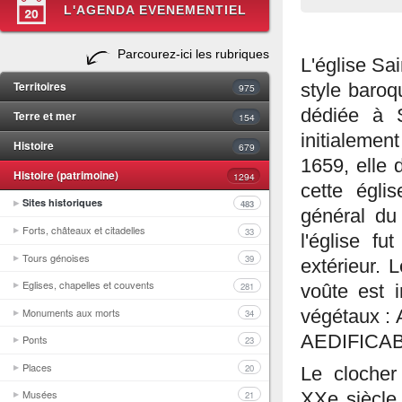
L'AGENDA EVENEMENTIEL
Parcourez-ici les rubriques
L'église Sa
Territoires
style baroq
975
dédiée à S
Terre et mer
154
initialemen
Histoire
679
1659, elle 
Histoire (patrimoine)
1294
cette églis
Sites historiques
483
général du 
Forts, châteaux et citadelles
33
l'église f
Tours génoises
39
extérieur. 
Eglises, chapelles et couvents
281
voûte est i
Monuments aux morts
végétaux 
34
AEDIFICA
Ponts
23
Places
20
Le clocher 
Musées
XXe siècle,
21