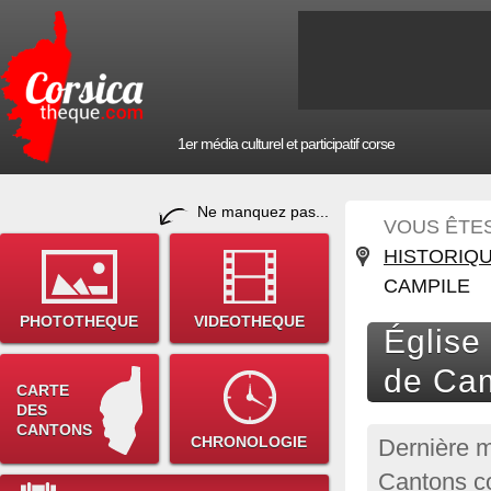
1er média culturel et participatif corse
Ne manquez pas...
VOUS ÊTES 
HISTORIQ
CAMPILE
PHOTOTHEQUE
VIDEOTHEQUE
Église
de Ca
CARTE
DES
CANTONS
CHRONOLOGIE
Dernière m
Cantons co