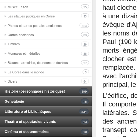
haut cloche
Musée Fesch
25
à une dizai
Les statues publiques en Corse
33
évêque d'Aj
Photos et cartes postales anciennes
123
les noms de
Cartes anciennes
33
Paul (190 
Timbres
26
morts érig
Monnaies et médailles
36
clocher est
Blasons, armoiries, écussons et devises
27
remplacée. 
La Corse dans le monde
3
avec l'arch
Divers
54
principal, l
Histoire (personnages historiques)
309
L'édifice, 
Généalogie
18
Il comporte
Littérature et bibliothèques
latérales. 
834
des ancien
Théâtre et spectacles vivants
43
transept c
Cinéma et documentaires
40