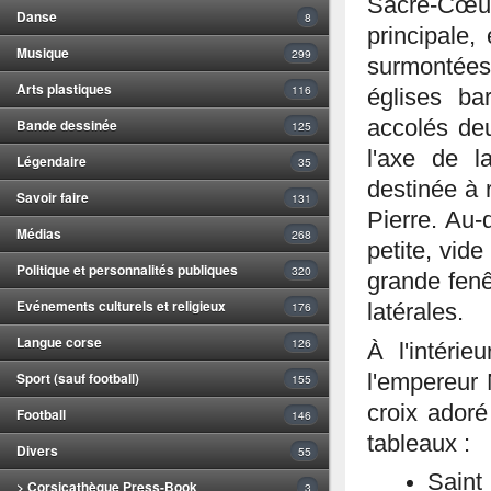
Sacré-Cœur
Danse
8
principale,
Musique
299
surmontées 
Arts plastiques
116
églises ba
Bande dessinée
accolés de
125
l'axe de l
Légendaire
35
destinée à 
Savoir faire
131
Pierre. Au-
Médias
268
petite, vide
Politique et personnalités publiques
320
grande fenê
Evénements culturels et religieux
176
latérales.
Langue corse
126
À l'intérie
Sport (sauf football)
l'empereur 
155
croix adoré
Football
146
tableaux :
Divers
55
Saint
> Corsicathèque Press-Book
3