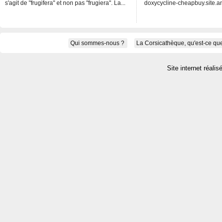
s'agit de "frugifera" et non pas "frugiera". La...
doxycycline-cheapbuy.site.an
Qui sommes-nous ?
La Corsicathèque, qu'est-ce que
Site internet réalis