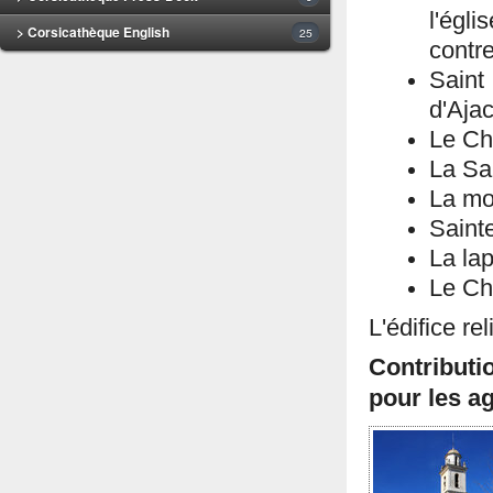
l'égli
> Corsicathèque English
25
contr
Saint
d'Ajac
Le Chr
La Sai
La mor
Saint
La lap
Le Chr
L'édifice r
Contributi
pour les ag