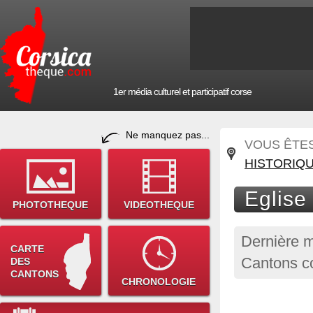
1er média culturel et participatif corse
Ne manquez pas...
VOUS ÊTES 
HISTORIQ
Eglise
PHOTOTHEQUE
VIDEOTHEQUE
Dernière m
CARTE
Cantons c
DES
CANTONS
CHRONOLOGIE