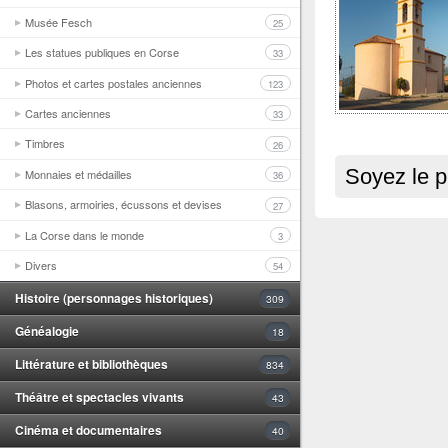
Musée Fesch
25
Les statues publiques en Corse
33
Photos et cartes postales anciennes
123
Cartes anciennes
33
Timbres
26
Soyez le p
Monnaies et médailles
36
Blasons, armoiries, écussons et devises
27
La Corse dans le monde
3
Divers
54
Histoire (personnages historiques)
309
Généalogie
18
Littérature et bibliothèques
834
Théâtre et spectacles vivants
43
Cinéma et documentaires
40