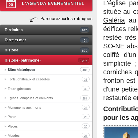
L'église pa
L'AGENDA EVENEMENTIEL
située au c
Parcourez-ici les rubriques
Galéria
au 
édifices reli
Territoires
975
restée très
Terre et mer
154
SO-NE absid
Histoire
679
coiffé d'u
Histoire (patrimoine)
1294
simplicité 
Sites historiques
483
corniches q
Forts, châteaux et citadelles
fronton est
33
d'une petite
Tours génoises
39
restaurée e
Eglises, chapelles et couvents
281
Monuments aux morts
34
Contributi
pour les ag
Ponts
23
Places
20
Musées
21