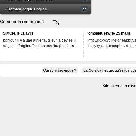
> Corsicathèque English
25
Commentaires récents
SIMON, le 11 avril
omobigusew, le 25 mars
bonjour, il y a une autre faute sur la devise :il
http://doxycycline-cheapbuy.si
s'agit de "frugifera" et non pas "frugiera". La...
doxycycline-cheapbuy.site.an
Qui sommes-nous ?
La Corsicathèque, qu'est-ce que
Site internet réalis