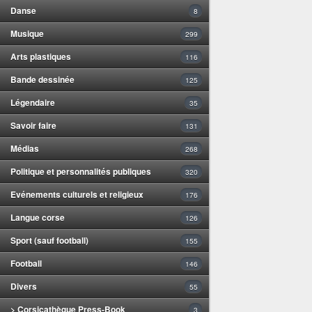
Danse
8
Musique
299
Arts plastiques
116
Bande dessinée
125
Légendaire
35
Savoir faire
131
Médias
268
Politique et personnalités publiques
320
Evénements culturels et religieux
176
Langue corse
126
Sport (sauf football)
155
Football
146
Divers
55
> Corsicathèque Press-Book
3