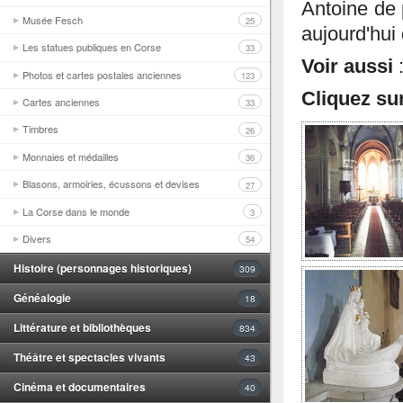
Antoine de 
Musée Fesch
25
aujourd'hui 
Les statues publiques en Corse
33
Voir aussi
Photos et cartes postales anciennes
123
Cliquez su
Cartes anciennes
33
Timbres
26
Monnaies et médailles
36
Blasons, armoiries, écussons et devises
27
La Corse dans le monde
3
Divers
54
Histoire (personnages historiques)
309
Généalogie
18
Littérature et bibliothèques
834
Théâtre et spectacles vivants
43
Cinéma et documentaires
40