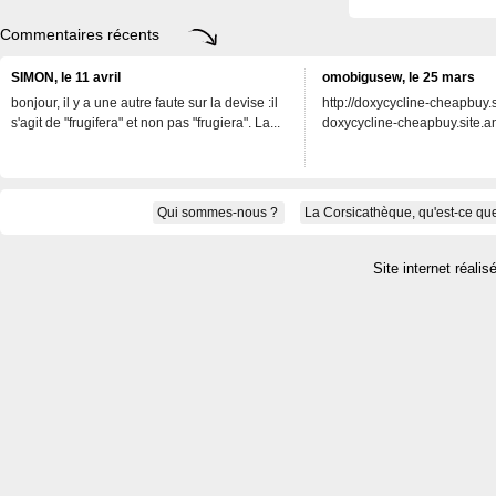
Commentaires récents
SIMON, le 11 avril
omobigusew, le 25 mars
bonjour, il y a une autre faute sur la devise :il
http://doxycycline-cheapbuy.si
s'agit de "frugifera" et non pas "frugiera". La...
doxycycline-cheapbuy.site.an
Qui sommes-nous ?
La Corsicathèque, qu'est-ce que
Site internet réalis