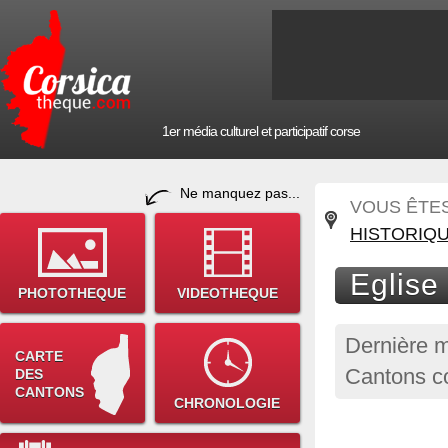
1er média culturel et participatif corse
Ne manquez pas...
VOUS ÊTES 
HISTORIQ
Eglise 
PHOTOTHEQUE
VIDEOTHEQUE
Dernière m
CARTE
Cantons co
DES
CANTONS
CHRONOLOGIE