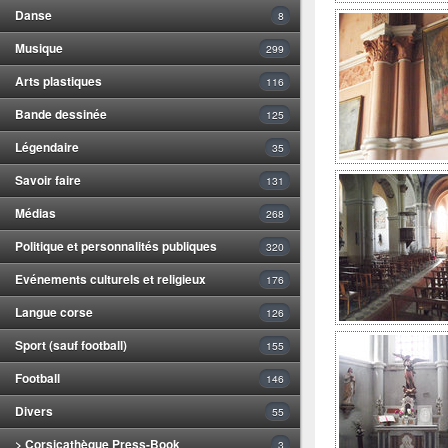
Danse
8
Musique
299
Arts plastiques
116
Bande dessinée
125
Légendaire
35
Savoir faire
131
Médias
268
Politique et personnalités publiques
320
Evénements culturels et religieux
176
Langue corse
126
Sport (sauf football)
155
Football
146
Divers
55
> Corsicathèque Press-Book
3