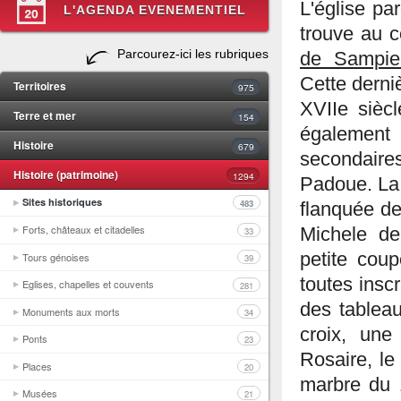
L'église pa
L'AGENDA EVENEMENTIEL
trouve au c
Parcourez-ici les rubriques
de Sampie
Cette derniè
Territoires
975
XVIIe sièc
Terre et mer
154
également 
Histoire
679
secondaire
Histoire (patrimoine)
1294
Padoue. La 
Sites historiques
483
flanquée de
Forts, châteaux et citadelles
Michele de
33
petite coup
Tours génoises
39
toutes insc
Eglises, chapelles et couvents
281
des tablea
Monuments aux morts
34
croix, une
Ponts
23
Rosaire, le
Places
20
marbre du 
Musées
21