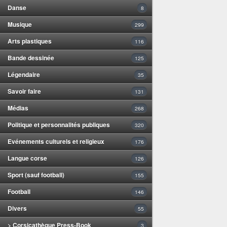
Danse
8
Musique
299
Arts plastiques
116
Bande dessinée
125
Légendaire
35
Savoir faire
131
Médias
268
Politique et personnalités publiques
320
Evénements culturels et religieux
176
Langue corse
126
Sport (sauf football)
155
Football
146
Divers
55
> Corsicathèque Press-Book
3