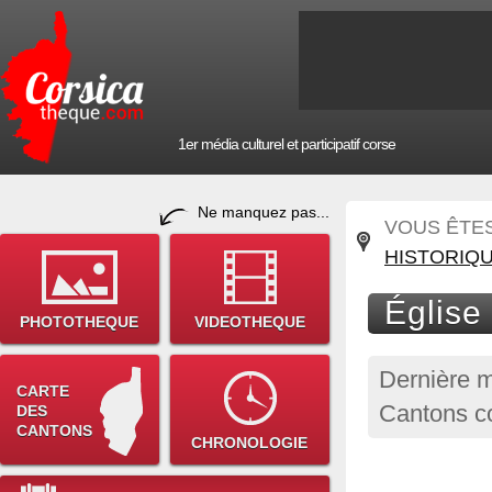
1er média culturel et participatif corse
Ne manquez pas...
VOUS ÊTES 
HISTORIQ
Église
PHOTOTHEQUE
VIDEOTHEQUE
Dernière m
CARTE
Cantons co
DES
CANTONS
CHRONOLOGIE