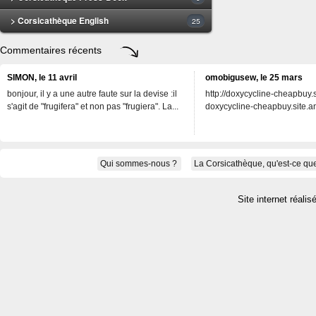
> Corsicathèque English
25
Commentaires récents
SIMON, le 11 avril
omobigusew, le 25 mars
bonjour, il y a une autre faute sur la devise :il
http://doxycycline-cheapbuy.si
s'agit de "frugifera" et non pas "frugiera". La...
doxycycline-cheapbuy.site.an
Qui sommes-nous ?
La Corsicathèque, qu'est-ce que
Site internet réalis