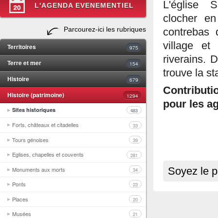
L'église 
L'AGENDA EVENEMENTIEL
clocher en
Parcourez-ici les rubriques
contrebas 
village et
Territoires
975
riverains. 
Terre et mer
154
trouve la s
Histoire
679
Contributi
Histoire (patrimoine)
1294
pour les ag
Sites historiques
483
Forts, châteaux et citadelles
33
Tours génoises
39
Eglises, chapelles et couvents
281
Monuments aux morts
Soyez le p
34
Ponts
23
Places
20
Musées
21