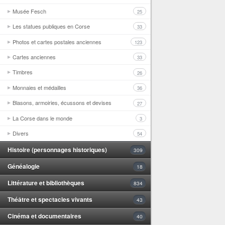
Musée Fesch
25
Les statues publiques en Corse
33
Photos et cartes postales anciennes
123
Cartes anciennes
33
Timbres
26
Monnaies et médailles
36
Blasons, armoiries, écussons et devises
27
La Corse dans le monde
3
Divers
54
Histoire (personnages historiques)
309
Généalogie
18
Littérature et bibliothèques
834
Théâtre et spectacles vivants
43
Cinéma et documentaires
40