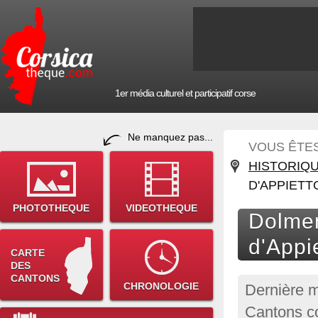
1er média culturel et participatif corse
Ne manquez pas...
VOUS ÊTES 
HISTORIQ
D'APPIETT
PHOTOTHEQUE
VIDEOTHEQUE
Dolmen
d'Appi
CARTE
DES
CANTONS
CHRONOLOGIE
Dernière m
Cantons co