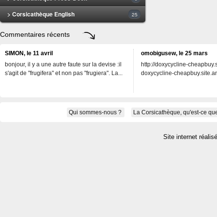
> Corsicathèque English
25
Commentaires récents
SIMON, le 11 avril
omobigusew, le 25 mars
bonjour, il y a une autre faute sur la devise :il
http://doxycycline-cheapbuy.si
s'agit de "frugifera" et non pas "frugiera". La...
doxycycline-cheapbuy.site.an
Qui sommes-nous ?
La Corsicathèque, qu'est-ce que
Site internet réalis