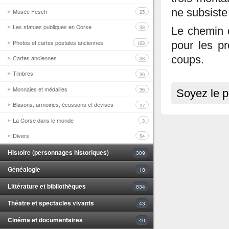
ne subsiste
Musée Fesch
25
Les statues publiques en Corse
33
Le chemin q
Photos et cartes postales anciennes
123
pour les pr
Cartes anciennes
coups.
33
Timbres
26
Monnaies et médailles
36
Soyez le p
Blasons, armoiries, écussons et devises
27
La Corse dans le monde
3
Divers
54
Histoire (personnages historiques)
309
Généalogie
18
Littérature et bibliothèques
834
Théâtre et spectacles vivants
43
Cinéma et documentaires
40