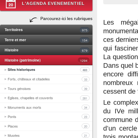
L'AGENDA EVENEMENTIEL
Parcourez-ici les rubriques
Les mégal
Territoires
monumentaux
975
ces dernier
Terre et mer
154
qui fascine
Histoire
679
La question 
Histoire (patrimoine)
1294
Dans quel b
Sites historiques
483
encore diff
Forts, châteaux et citadelles
33
nombreux m
Tours génoises
39
cessent de 
Eglises, chapelles et couvents
281
Le complexe
Monuments aux morts
34
du IVe mil
Ponts
23
commune d
Places
20
d’un cercl
Musées
trois monta
21