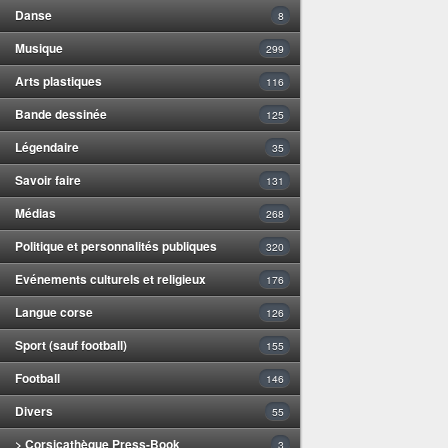
Danse
8
Musique
299
Arts plastiques
116
Bande dessinée
125
Légendaire
35
Savoir faire
131
Médias
268
Politique et personnalités publiques
320
Evénements culturels et religieux
176
Langue corse
126
Sport (sauf football)
155
Football
146
Divers
55
> Corsicathèque Press-Book
3