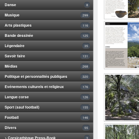
Danse
8
Musique
299
Arts plastiques
116
Bande dessinée
125
Légendaire
35
Savoir faire
131
Médias
268
Politique et personnalités publiques
320
Evénements culturels et religieux
176
Langue corse
126
Sport (sauf football)
155
Football
146
Divers
55
> Corsicathèque Press-Book
3