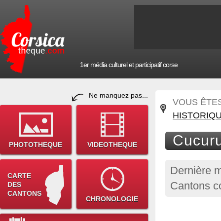
1er média culturel et participatif corse
Ne manquez pas...
VOUS ÊTES 
HISTORIQ
Cucuru
PHOTOTHEQUE
VIDEOTHEQUE
Dernière m
CARTE
Cantons co
DES
CANTONS
CHRONOLOGIE