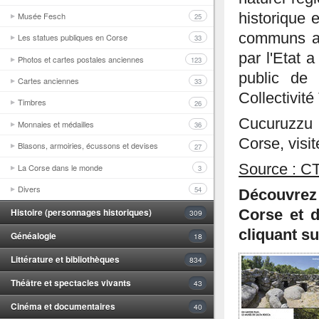
Musée Fesch
historique e
25
communs au
Les statues publiques en Corse
33
par l'Etat 
Photos et cartes postales anciennes
123
public de 
Cartes anciennes
33
Collectivité
Timbres
26
Cucuruzzu 
Monnaies et médailles
36
Corse, visi
Blasons, armoiries, écussons et devises
27
Source : C
La Corse dans le monde
3
Divers
54
Découvrez
Histoire (personnages historiques)
Corse et d
309
cliquant s
Généalogie
18
Littérature et bibliothèques
834
Théâtre et spectacles vivants
43
Cinéma et documentaires
40