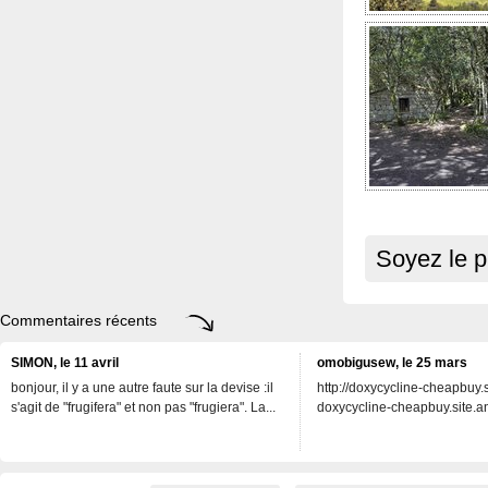
Soyez le p
Commentaires récents
SIMON, le 11 avril
omobigusew, le 25 mars
bonjour, il y a une autre faute sur la devise :il
http://doxycycline-cheapbuy.si
s'agit de "frugifera" et non pas "frugiera". La...
doxycycline-cheapbuy.site.an