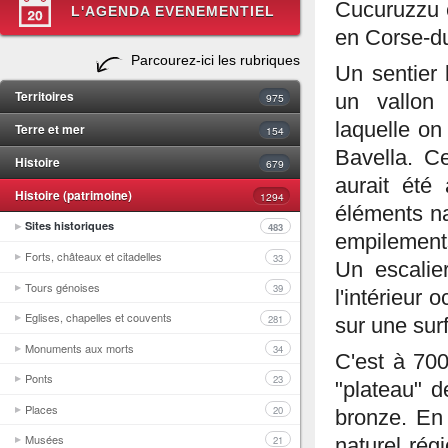
Cucuruzzu e
L'AGENDA EVENEMENTIEL
en Corse-du
Parcourez-ici les rubriques
Un sentier
Territoires
975
un vallon 
laquelle on
Terre et mer
154
Bavella. Ce
Histoire
679
aurait été 
Histoire (patrimoine)
1294
éléments na
Sites historiques
483
empilements
Forts, châteaux et citadelles
33
Un escalie
Tours génoises
39
l'intérieur 
Eglises, chapelles et couvents
281
sur une sur
Monuments aux morts
34
C'est à 700
Ponts
23
"plateau" d
Places
20
bronze. En 
Musées
21
naturel rég