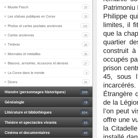
Patrimoniu 
Musée Fesch
25
Philippe qui
Les statues publiques en Corse
33
limites, il
Photos et cartes postales anciennes
123
que la chap
Cartes anciennes
33
quartier d
Timbres
26
construit à
Monnaies et médailles
36
occupés par
Blasons, armoiries, écussons et devises
27
prison cent
La Corse dans le monde
3
45, sous l
Divers
54
incarcérés
Histoire (personnages historiques)
309
Étrangère q
de la Légion
Généalogie
18
l’on peut vi
Littérature et bibliothèques
834
offre une v
Théâtre et spectacles vivants
43
la Citadelle
Cinéma et documentaires
40
installé da