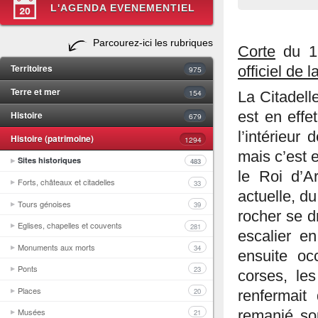
L'AGENDA EVENEMENTIEL
Parcourez-ici les rubriques
Corte
du 18
Territoires
officiel de 
975
Terre et mer
154
La Citadelle
Histoire
est en effet
679
l’intérieur 
Histoire (patrimoine)
1294
mais c’est 
Sites historiques
483
le Roi d’Ar
Forts, châteaux et citadelles
33
actuelle, du
Tours génoises
39
rocher se 
Eglises, chapelles et couvents
281
escalier e
Monuments aux morts
34
ensuite oc
Ponts
23
corses, les
Places
20
renfermait
Musées
remanié sou
21