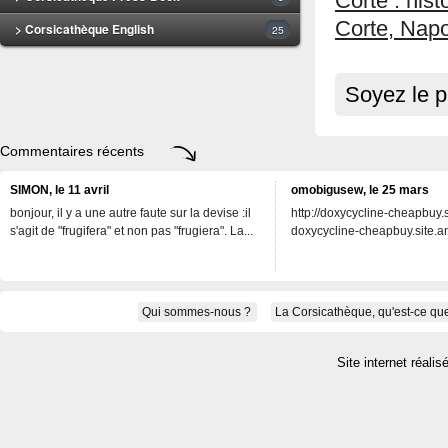
Corte : hist
Corte, Napo
> Corsicathèque English
25
Soyez le p
Commentaires récents
SIMON, le 11 avril
omobigusew, le 25 mars
bonjour, il y a une autre faute sur la devise :il
http://doxycycline-cheapbuy.si
s'agit de "frugifera" et non pas "frugiera". La...
doxycycline-cheapbuy.site.an
Qui sommes-nous ?
La Corsicathèque, qu'est-ce que
Site internet réalis