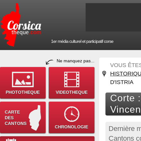
1er média culturel et participatif corse
Ne manquez pas...
VOUS ÊTES 
HISTORIQ
D'ISTRIA
PHOTOTHEQUE
VIDEOTHEQUE
Corte :
Vincent
CARTE
DES
CANTONS
CHRONOLOGIE
Dernière m
Cantons co