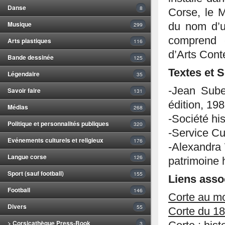
Danse
8
Corse, le 
Musique
du nom d’un
299
comprend 
Arts plastiques
116
d’Arts Cont
Bande dessinée
125
Textes et 
Légendaire
35
-Jean Sube
Savoir faire
131
édition, 19
Médias
268
-Société hi
Politique et personnalités publiques
320
-Service Cu
Evénements culturels et religieux
176
-Alexandra 
Langue corse
126
patrimoine h
Sport (sauf football)
155
Liens asso
Football
146
Corte au m
Divers
55
Corte du 18
> Corsicathèque Press-Book
3