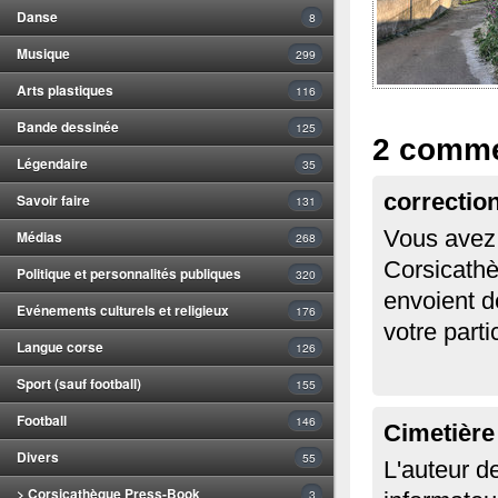
Danse
8
Musique
299
Arts plastiques
116
Bande dessinée
125
2 comme
Légendaire
35
correctio
Savoir faire
131
Vous avez r
Médias
268
Corsicathè
Politique et personnalités publiques
320
envoient de
Evénements culturels et religieux
176
votre parti
Langue corse
126
Sport (sauf football)
155
Football
146
Cimetière
Divers
55
L'auteur d
> Corsicathèque Press-Book
3