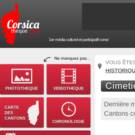
1er média culturel et participatif corse
Ne manquez pas...
VOUS ÊTES 
HISTORIQ
Cimeti
PHOTOTHEQUE
VIDEOTHEQUE
Dernière m
CARTE
Cantons co
DES
CANTONS
CHRONOLOGIE