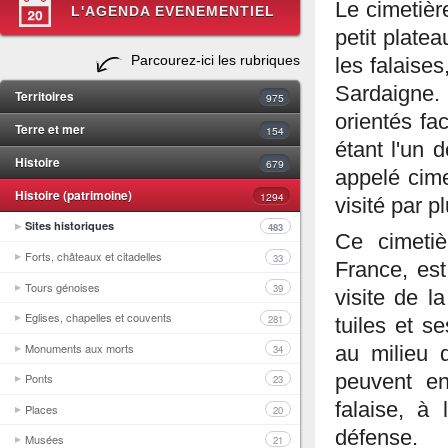
Le cimetiè
L'AGENDA EVENEMENTIEL
petit plate
Parcourez-ici les rubriques
les falaise
Sardaigne
Territoires
975
orientés fa
Terre et mer
154
étant l'un 
Histoire
679
appelé cime
Histoire (patrimoine)
1294
visité par 
Sites historiques
483
Ce cimetiè
Forts, châteaux et citadelles
33
France, est
Tours génoises
39
visite de l
Eglises, chapelles et couvents
281
tuiles et 
Monuments aux morts
34
au milieu 
peuvent en
Ponts
23
falaise, à 
Places
20
défense.
Musées
21