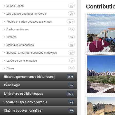
Musée Fesch
Contributi
25
Les statues publiques en Corse
33
Photos et cartes postales anciennes
123
Cartes anciennes
33
Timbres
26
Monnaies et médailles
36
Blasons, armoiries, écussons et devises
27
La Corse dans le monde
3
Divers
54
Histoire (personnages historiques)
309
Généalogie
18
Littérature et bibliothèques
834
Théâtre et spectacles vivants
43
Cinéma et documentaires
40