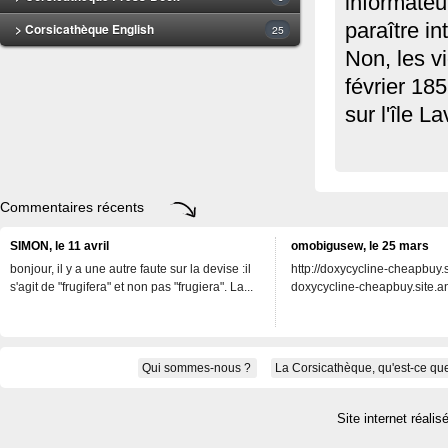
informateu
paraître in
> Corsicathèque English
25
Non, les v
février 18
sur l'île L
Commentaires récents
SIMON, le 11 avril
omobigusew, le 25 mars
bonjour, il y a une autre faute sur la devise :il
http://doxycycline-cheapbuy.si
s'agit de "frugifera" et non pas "frugiera". La...
doxycycline-cheapbuy.site.an
Qui sommes-nous ?
La Corsicathèque, qu'est-ce que
Site internet réalis