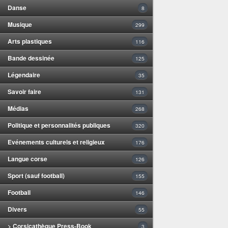
Danse
8
Musique
299
Arts plastiques
116
Bande dessinée
125
Légendaire
35
Savoir faire
131
Médias
268
Politique et personnalités publiques
320
Evénements culturels et religieux
176
Langue corse
126
Sport (sauf football)
155
Football
146
Divers
55
> Corsicathèque Press-Book
3