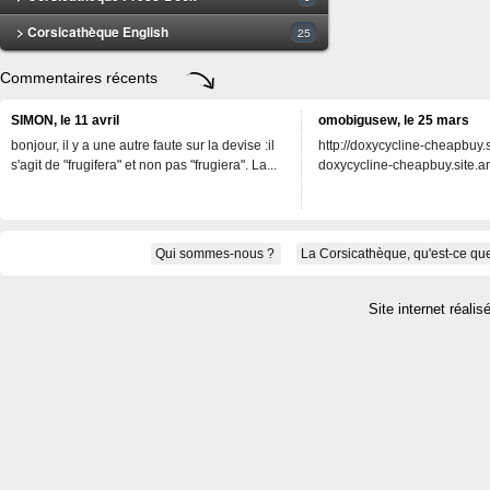
> Corsicathèque English
25
Commentaires récents
SIMON, le 11 avril
omobigusew, le 25 mars
bonjour, il y a une autre faute sur la devise :il
http://doxycycline-cheapbuy.si
s'agit de "frugifera" et non pas "frugiera". La...
doxycycline-cheapbuy.site.an
Qui sommes-nous ?
La Corsicathèque, qu'est-ce que
Site internet réalis