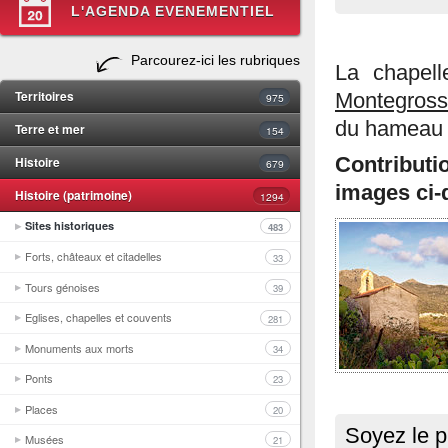
L'AGENDA EVENEMENTIEL
Parcourez-ici les rubriques
La chapell
Territoires
Montegros
975
du hameau
Terre et mer
154
Histoire
Contributi
679
images ci-
Histoire (patrimoine)
1294
Sites historiques
483
Forts, châteaux et citadelles
33
Tours génoises
39
Eglises, chapelles et couvents
281
Monuments aux morts
34
Ponts
23
Places
20
Soyez le p
Musées
21