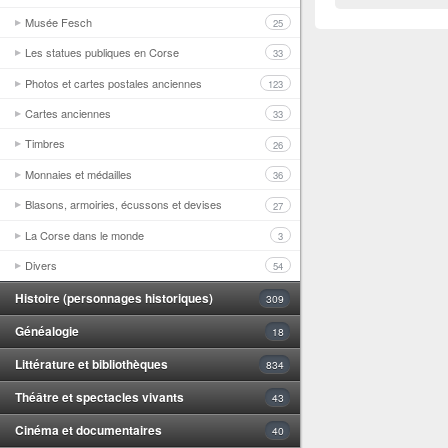
Musée Fesch
25
Les statues publiques en Corse
33
Photos et cartes postales anciennes
123
Cartes anciennes
33
Timbres
26
Monnaies et médailles
36
Blasons, armoiries, écussons et devises
27
La Corse dans le monde
3
Divers
54
Histoire (personnages historiques)
309
Généalogie
18
Littérature et bibliothèques
834
Théâtre et spectacles vivants
43
Cinéma et documentaires
40