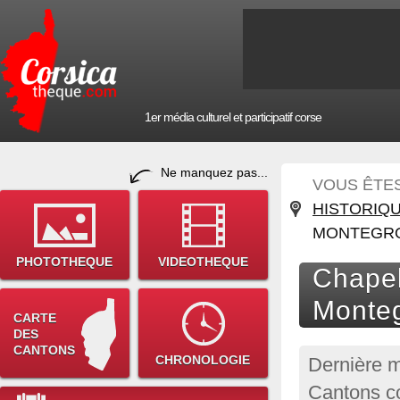
1er média culturel et participatif corse
Ne manquez pas...
VOUS ÊTES 
HISTORIQ
MONTEGR
PHOTOTHEQUE
VIDEOTHEQUE
Chapel
Monte
CARTE
DES
CANTONS
CHRONOLOGIE
Dernière m
Cantons c