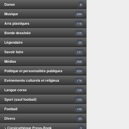
Danse
8
Musique
299
Arts plastiques
116
Bande dessinée
125
Légendaire
35
Savoir faire
131
Médias
268
Politique et personnalités publiques
320
Evénements culturels et religieux
176
Langue corse
126
Sport (sauf football)
155
Football
146
Divers
55
> Corsicathèque Press-Book
3