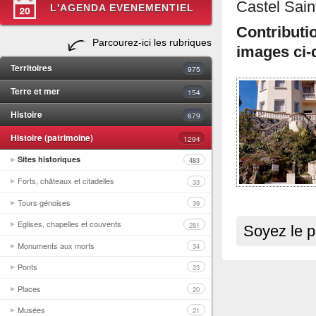
Castel Sain
L'AGENDA EVENEMENTIEL
Contribut
Parcourez-ici les rubriques
images ci-
Territoires
975
Terre et mer
154
Histoire
679
Histoire (patrimoine)
1294
Sites historiques
483
Forts, châteaux et citadelles
33
Tours génoises
39
Eglises, chapelles et couvents
281
Soyez le p
Monuments aux morts
34
Ponts
23
Places
20
Musées
21