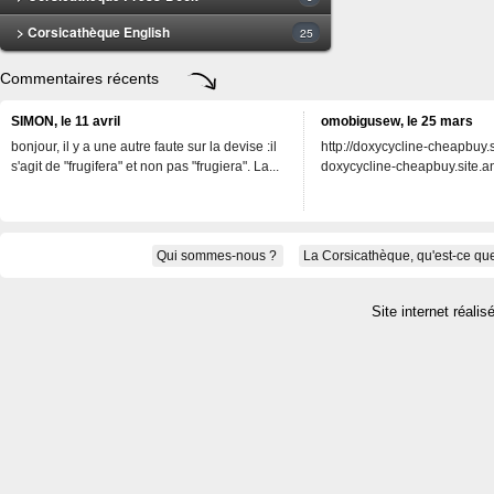
> Corsicathèque English
25
Commentaires récents
SIMON, le 11 avril
omobigusew, le 25 mars
bonjour, il y a une autre faute sur la devise :il
http://doxycycline-cheapbuy.si
s'agit de "frugifera" et non pas "frugiera". La...
doxycycline-cheapbuy.site.an
Qui sommes-nous ?
La Corsicathèque, qu'est-ce que
Site internet réalis