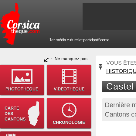
1er média culturel et participatif corse
Ne manquez pas...
VOUS ÊTES 
HISTORIQ
Castel
PHOTOTHEQUE
VIDEOTHEQUE
Dernière m
CARTE
Cantons co
DES
CANTONS
CHRONOLOGIE