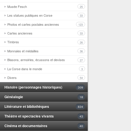
Musée Fesch
25
Les statues publiques en Corse
33
Photos et cartes postales anciennes
123
Cartes anciennes
33
Timbres
26
Monnaies et médailles
36
Blasons, armoiries, écussons et devises
27
La Corse dans le monde
3
Divers
54
Histoire (personnages historiques)
309
Généalogie
18
Littérature et bibliothèques
834
Théâtre et spectacles vivants
43
Cinéma et documentaires
40