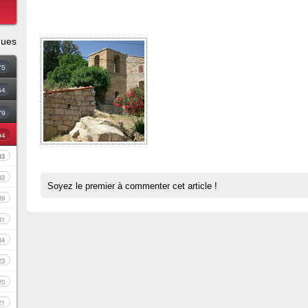
ques
75
54
79
94
83
33
Soyez le premier à commenter cet article !
39
81
34
23
20
21