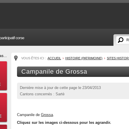
articipatif corse
s...
VOUS ÊTES ICI :
ACCUEIL
HISTOIRE (PATRIMOINE)
SITES HISTO
Campanile de Grossa
E
Dernière mise à jour de cette page le
23/04/2013
Cantons concernés : Sartè
Campanile de
Grossa
.
E
Cliquez sur les images ci-dessous pour les agrandir.