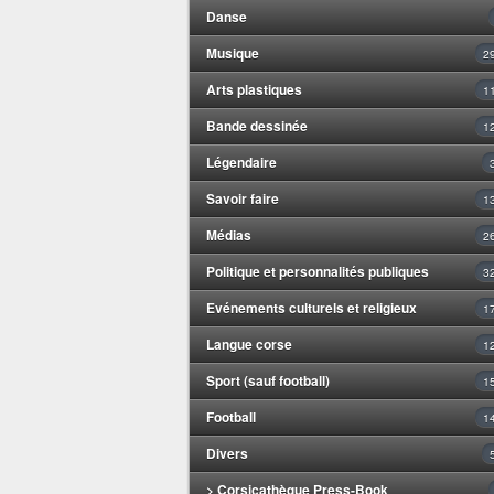
Danse
Musique
2
Arts plastiques
1
Bande dessinée
1
Légendaire
Savoir faire
1
Médias
2
Politique et personnalités publiques
3
Evénements culturels et religieux
1
Langue corse
1
Sport (sauf football)
1
Football
1
Divers
> Corsicathèque Press-Book