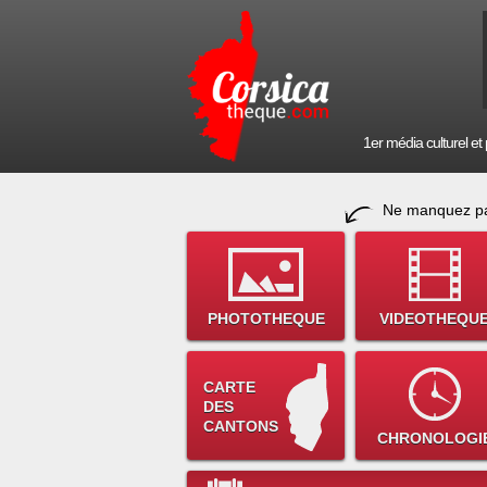
1er média culturel et p
Ne manquez pa
PHOTOTHEQUE
VIDEOTHEQU
CARTE
DES
CANTONS
CHRONOLOGI