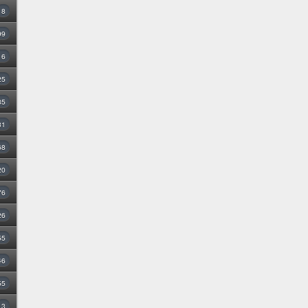
8
99
16
25
35
31
68
20
76
26
55
46
55
3