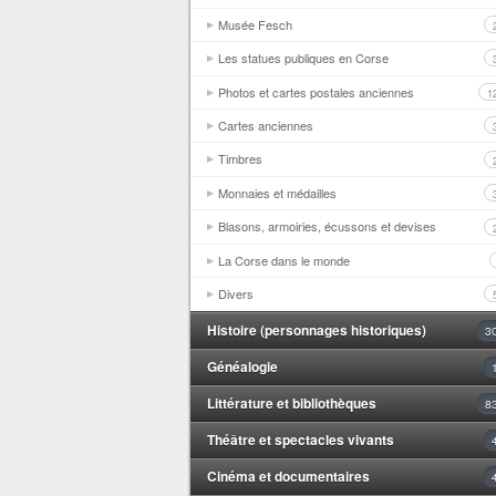
Musée Fesch
Les statues publiques en Corse
Photos et cartes postales anciennes
1
Cartes anciennes
Timbres
Monnaies et médailles
Blasons, armoiries, écussons et devises
La Corse dans le monde
Divers
Histoire (personnages historiques)
3
Généalogie
Littérature et bibliothèques
8
Théâtre et spectacles vivants
Cinéma et documentaires