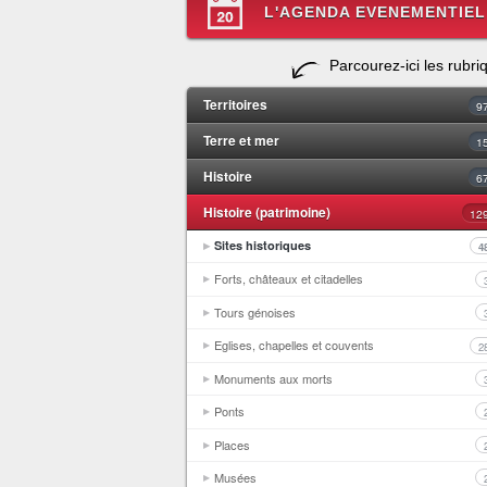
L'AGENDA EVENEMENTIEL
Parcourez-ici les rubri
Territoires
9
Terre et mer
1
Histoire
6
Histoire (patrimoine)
12
Sites historiques
4
Forts, châteaux et citadelles
Tours génoises
Eglises, chapelles et couvents
2
Monuments aux morts
Ponts
Places
Musées