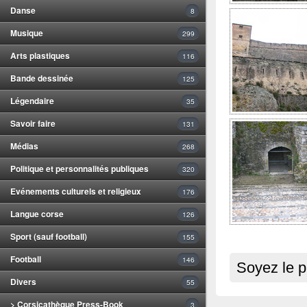
Danse
8
Musique
299
Arts plastiques
116
Bande dessinée
125
Légendaire
35
Savoir faire
131
Médias
268
Politique et personnalités publiques
320
Evénements culturels et religieux
176
Langue corse
126
Sport (sauf football)
155
Football
146
Soyez le p
Divers
55
> Corsicathèque Press-Book
3