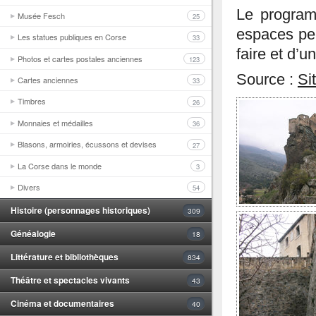
Le program
Musée Fesch
25
espaces per
Les statues publiques en Corse
33
faire et d’
Photos et cartes postales anciennes
123
Source :
Si
Cartes anciennes
33
Timbres
26
Monnaies et médailles
36
Blasons, armoiries, écussons et devises
27
La Corse dans le monde
3
Divers
54
Histoire (personnages historiques)
309
Généalogie
18
Littérature et bibliothèques
834
Théâtre et spectacles vivants
43
Cinéma et documentaires
40