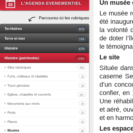
Un musée d
L'AGENDA EVENEMENTIEL
Le musée ré
Parcourez-ici les rubriques
été inaugu
Territoires
la volonté d
975
de doter l’
Terre et mer
154
le témoigna
Histoire
679
Le site
Histoire (patrimoine)
1294
Située dan
Sites historiques
483
caserne Ser
Forts, châteaux et citadelles
33
d’un concou
Tours génoises
39
confier, en
Eglises, chapelles et couvents
281
Une réhabil
Monuments aux morts
34
et aéré, ouv
Ponts
23
et en harmo
Places
20
Les espace
Musées
21