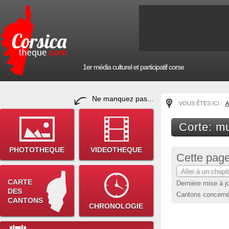
1er média culturel et participatif corse
Ne manquez pas...
VOUS ÊTES ICI :
A
Corte: m
PHOTOTHEQUE
VIDEOTHEQUE
Cette page
Aller à un chapit
CARTE
Dernière mise à j
DES
Cantons concernés
CANTONS
CHRONOLOGIE