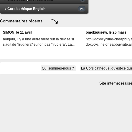
> Corsicathèque English
25
Commentaires récents
SIMON, le 11 avril
omobigusew, le 25 mars
bonjour, il y a une autre faute sur la devise :il
http://doxycycline-cheapbuy.si
s'agit de "frugifera" et non pas "frugiera". La...
doxycycline-cheapbuy.site.an
Qui sommes-nous ?
La Corsicathèque, qu'est-ce que
Site internet réalis