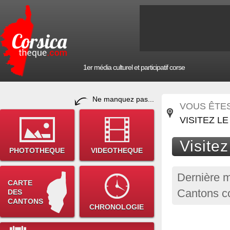
1er média culturel et participatif corse
Ne manquez pas...
VOUS ÊTES 
VISITEZ L
Visite
PHOTOTHEQUE
VIDEOTHEQUE
Dernière m
CARTE
Cantons co
DES
CANTONS
CHRONOLOGIE