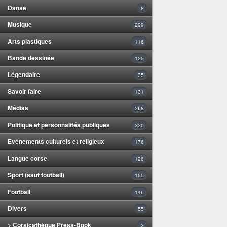
Danse
8
Musique
299
Arts plastiques
116
Bande dessinée
125
Légendaire
35
Savoir faire
131
Médias
268
Politique et personnalités publiques
320
Evénements culturels et religieux
176
Langue corse
126
Sport (sauf football)
155
Football
146
Divers
55
> Corsicathèque Press-Book
3