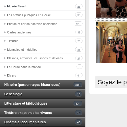
Musée Fesch
25
Les statues publiques en Corse
33
Photos et cartes postales anciennes
123
Cartes anciennes
33
Timbres
26
Monnaies et médailles
36
Blasons, armoiries, écussons et devises
27
La Corse dans le monde
3
Divers
54
Soyez le p
Histoire (personnages historiques)
309
Généalogie
18
Littérature et bibliothèques
834
Théâtre et spectacles vivants
43
Cinéma et documentaires
40