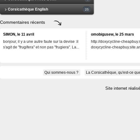
> Corsicathèque English
25
Commentaires récents
SIMON, le 11 avril
omobigusew, le 25 mars
bonjour, il y a une autre faute sur la devise :il
http://doxycycline-cheapbuy.si
s'agit de "frugifera" et non pas "frugiera". La...
doxycycline-cheapbuy.site.an
Qui sommes-nous ?
La Corsicathèque, qu'est-ce que
Site internet réalis