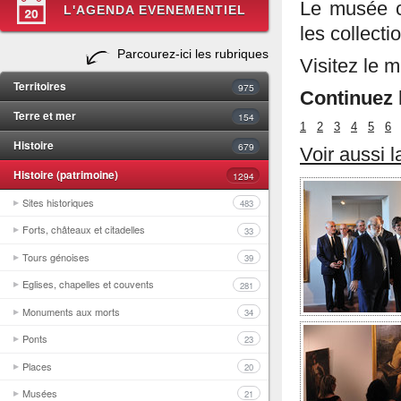
Le musée co
L'AGENDA EVENEMENTIEL
les collect
Parcourez-ici les rubriques
Visitez le 
Territoires
975
Continuez l
Terre et mer
154
1
2
3
4
5
6
Histoire
679
Voir aussi 
Histoire (patrimoine)
1294
Sites historiques
483
Forts, châteaux et citadelles
33
Tours génoises
39
Eglises, chapelles et couvents
281
Monuments aux morts
34
Ponts
23
Places
20
Musées
21