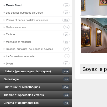
Musée Fesch
25
Les statues publiques en Corse
33
Photos et cartes postales anciennes
123
Cartes anciennes
33
Timbres
26
Monnaies et médailles
36
Blasons, armoiries, écussons et devises
27
La Corse dans le monde
3
Divers
54
Soyez le p
Histoire (personnages historiques)
309
Généalogie
18
Littérature et bibliothèques
834
Théâtre et spectacles vivants
43
Cinéma et documentaires
40