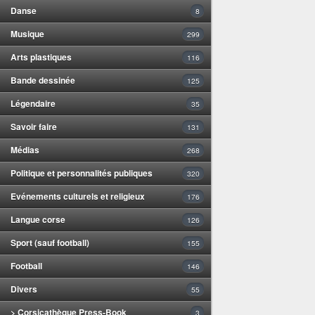
Danse
8
Musique
299
Arts plastiques
116
Bande dessinée
125
Légendaire
35
Savoir faire
131
Médias
268
Politique et personnalités publiques
320
Evénements culturels et religieux
176
Langue corse
126
Sport (sauf football)
155
Football
146
Divers
55
> Corsicathèque Press-Book
3