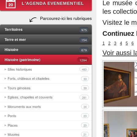
Le musée co
L'AGENDA EVENEMENTIEL
les collect
Parcourez-ici les rubriques
Visitez le 
Territoires
975
Continuez l
Terre et mer
154
1
2
3
4
5
6
Histoire
679
Voir aussi 
Histoire (patrimoine)
1294
Sites historiques
483
Forts, châteaux et citadelles
33
Tours génoises
39
Eglises, chapelles et couvents
281
Monuments aux morts
34
Ponts
23
Places
20
Musées
21