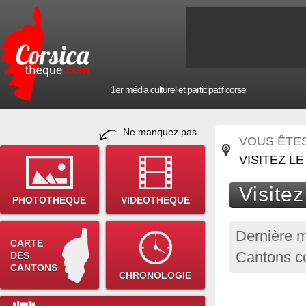
1er média culturel et participatif corse
Ne manquez pas...
VOUS ÊTES 
VISITEZ L
Visite
PHOTOTHEQUE
VIDEOTHEQUE
Dernière m
CARTE
Cantons co
DES
CANTONS
CHRONOLOGIE