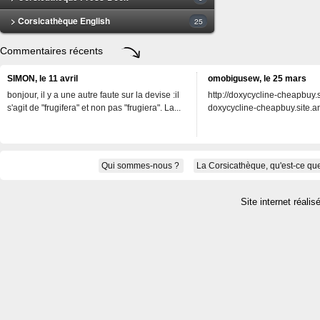
> Corsicathèque English
25
Commentaires récents
SIMON, le 11 avril
omobigusew, le 25 mars
bonjour, il y a une autre faute sur la devise :il
http://doxycycline-cheapbuy.si
s'agit de "frugifera" et non pas "frugiera". La...
doxycycline-cheapbuy.site.an
Qui sommes-nous ?
La Corsicathèque, qu'est-ce que
Site internet réalis