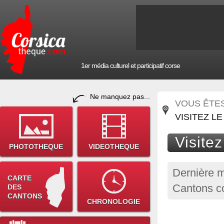
1er média culturel et participatif corse
Ne manquez pas...
VOUS ÊTES 
VISITEZ L
Visite
PHOTOTHEQUE
VIDEOTHEQUE
Dernière m
CARTE
Cantons co
DES
CANTONS
CHRONOLOGIE