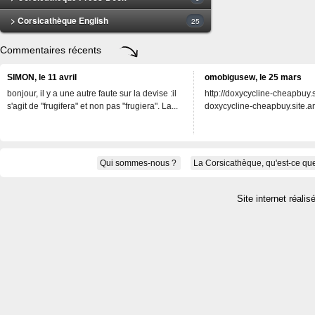
> Corsicathèque English
25
Commentaires récents
SIMON, le 11 avril
omobigusew, le 25 mars
bonjour, il y a une autre faute sur la devise :il
http://doxycycline-cheapbuy.si
s'agit de "frugifera" et non pas "frugiera". La...
doxycycline-cheapbuy.site.an
Qui sommes-nous ?
La Corsicathèque, qu'est-ce que
Site internet réalis