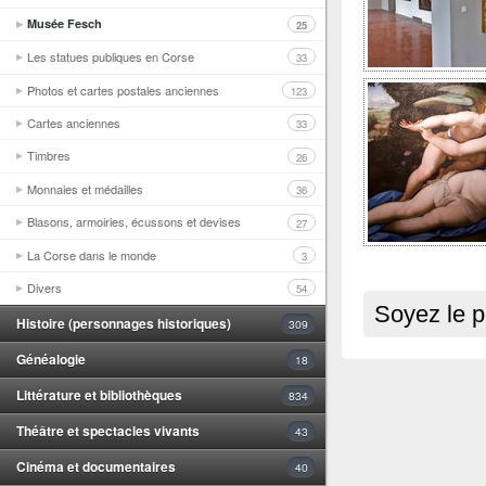
Musée Fesch
25
Les statues publiques en Corse
33
Photos et cartes postales anciennes
123
Cartes anciennes
33
Timbres
26
Monnaies et médailles
36
Blasons, armoiries, écussons et devises
27
La Corse dans le monde
3
Divers
54
Soyez le p
Histoire (personnages historiques)
309
Généalogie
18
Littérature et bibliothèques
834
Théâtre et spectacles vivants
43
Cinéma et documentaires
40