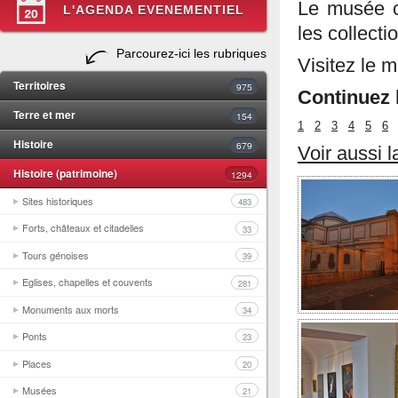
Le musée co
L'AGENDA EVENEMENTIEL
les collect
Parcourez-ici les rubriques
Visitez le 
Territoires
975
Continuez l
Terre et mer
154
1
2
3
4
5
6
Histoire
679
Voir aussi 
Histoire (patrimoine)
1294
Sites historiques
483
Forts, châteaux et citadelles
33
Tours génoises
39
Eglises, chapelles et couvents
281
Monuments aux morts
34
Ponts
23
Places
20
Musées
21