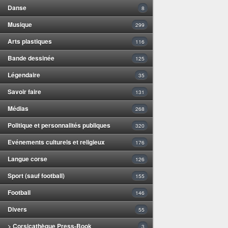
Danse
8
Musique
299
Arts plastiques
116
Bande dessinée
125
Légendaire
35
Savoir faire
131
Médias
268
Politique et personnalités publiques
320
Evénements culturels et religieux
176
Langue corse
126
Sport (sauf football)
155
Football
146
Divers
55
> Corsicathèque Press-Book
3