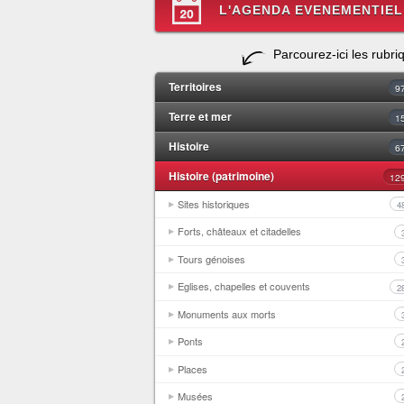
L'AGENDA EVENEMENTIEL
Parcourez-ici les rubri
Territoires
9
Terre et mer
1
Histoire
6
Histoire (patrimoine)
12
Sites historiques
4
Forts, châteaux et citadelles
Tours génoises
Eglises, chapelles et couvents
2
Monuments aux morts
Ponts
Places
Musées