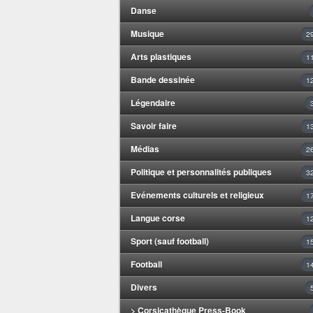
Danse
Musique
2
Arts plastiques
1
Bande dessinée
1
Légendaire
Savoir faire
1
Médias
2
Politique et personnalités publiques
3
Evénements culturels et religieux
1
Langue corse
1
Sport (sauf football)
1
Football
1
Divers
> Corsicathèque Press-Book