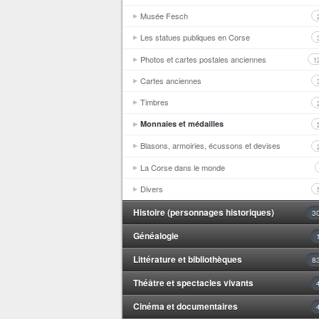
Musée Fesch
Les statues publiques en Corse
Photos et cartes postales anciennes
1
Cartes anciennes
Timbres
Monnaies et médailles
Blasons, armoiries, écussons et devises
La Corse dans le monde
Divers
Histoire (personnages historiques)
3
Généalogie
Littérature et bibliothèques
8
Théâtre et spectacles vivants
Cinéma et documentaires