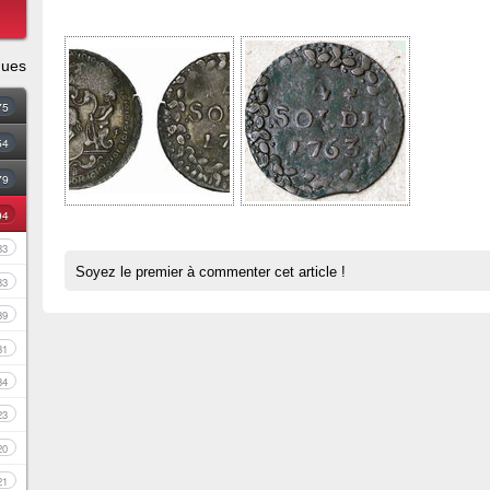
ques
75
54
79
94
83
Soyez le premier à commenter cet article !
33
39
81
34
23
20
21